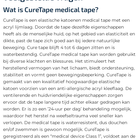
Wat is CureTape medical tape?
CureTape is een elastische katoenen medical tape met een
acryl lijmlaag. Doordat de tape dezelfde eigenschappen
heeft als de menselijke huid, op het gebied van elasticiteit en
dikte, past de tape zich goed aan bij iedere natuurlijke
beweging. Cure tape blijft 4 tot 6 dagen zitten en is
waterbestendig. CureTape medical tape kan worden gebruikt
bij diverse klachten en blessures. Het stimuleert het
herstellend vermogen van het lichaam, biedt ondersteuning,
stabiliteit en vormt geen bewegingsbeperking. CureTape is
gemaakt van een kwalitatief hoogwaardige elastische
katoen voorzien van een anti-allergische acryl kleeflaag. De
ventilerende en huidvriendelijke eigenschappen zorgen
ervoor dat de tape langere tijd achter elkaar gedragen kan
worden. Er is zo een ’24-uur per dag’ behandeling mogelijk,
waardoor het herstel na weefseltrauma veel sneller kan
verlopen. De medical tape is waterresistent, dus douchen
en/of zwemmen is gewoon mogelijk. CureTape is
geregistreerd als een “medical device Class 1”, voldoet aan de