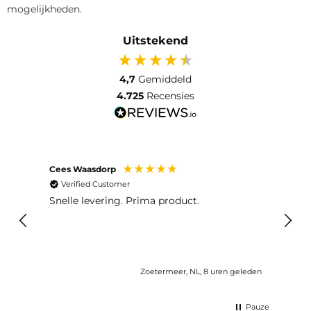
mogelijkheden.
Uitstekend
4,7
Gemiddeld
4.725
Recensies
Cees Waasdorp
M. de
Verified Customer
Ver
Snelle levering. Prima product.
De b
elast
lang 
Zoetermeer, NL, 8 uren geleden
Pauze