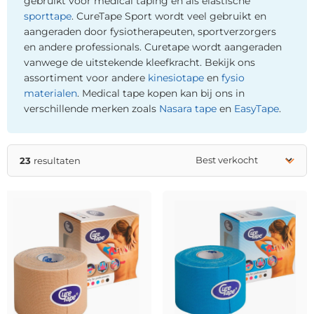
gebruikt voor medical taping en als elastische
sporttape
. CureTape Sport wordt veel gebruikt en
aangeraden door fysiotherapeuten, sportverzorgers
en andere professionals. Curetape wordt aangeraden
vanwege de uitstekende kleefkracht. Bekijk ons
assortiment voor andere
kinesiotape
en
fysio
materialen
. Medical tape kopen kan bij ons in
verschillende merken zoals
Nasara tape
en
EasyTape
.
23
resultaten