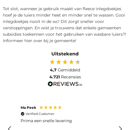
Tot slot, wanneer je gebruik maakt van fleece inlegdoekjes
hoef je de luiers minder heet en minder snel te wassen. Gooi
inlegdoekjes nooit in de wc! Dit zorgt sneller voor
verstoppingen. En wist je trouwens dat enkele gemeenten
subsidies toekennen voor het gebruiken van wasbare luiers?!
Informeer hier over bij je gemeente!
Uitstekend
4,7
Gemiddeld
4.721
Recensies
Ma Peek
Jose 
Verified Customer
Ver
Prima een snelle levering
Snel