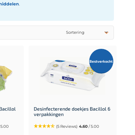
middelen
.
Bestverkocht
acillol
Desinfecterende doekjes Bacillol 6
verpakkingen
 5.00
(5 Reviews)
4.60
/ 5.00