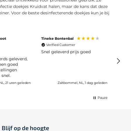
ectie doekjes Kruidvat halen, maar de kans dat deze
einer. Voor de beste desinfecterende doekjes kun je bij
oot
Tineke Bontenbal
Anoni
Verified Customer
Veri
Snel geleverd prijs goed
Gemakk
leveri
erds geleverd,
meteen
teen goed
daarna
op de 
snel.
aanrad
L, 21 uren geleden
Zaltbommel, NL, 1 dag geleden
produ
.
Pauze
Blijf op de hoogte