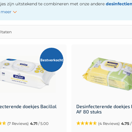
jes zijn uitstekend te combineren met onze andere
desinfectie
 meer
ltaten
Bestverkocht
ecterende doekjes Bacillol
Desinfecterende doekjes B
AF 80 stuks
(7 Reviews)
4.71
/ 5.00
(4 Reviews)
4.75
/