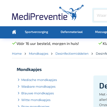
Sportverzorging
Oefenmateriaal
Massage
Vóór 16 uur besteld, morgen in huis!
Kl
Home
Mondkapjes
Desinfectiemiddelen
Desinf
Mondkapjes
Medische mondkapjes
De
Wasbare mondkapjes
Blauwe mondkapjes
Met 
alle
Witte mondkapjes
Onze
Roze mondkapjes