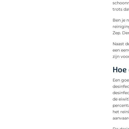
schoonma
trots da
Ben je n
reinigi
Zep. De
Naast d
een een
zijn vo
Hoe 
Een goed
desinfe
desinfe
de eiwit
percent
het rei
aanvaar
De desin