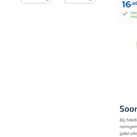
16
,4
Voo
mo
Soor
Bij Medi
reinigen
gebruik