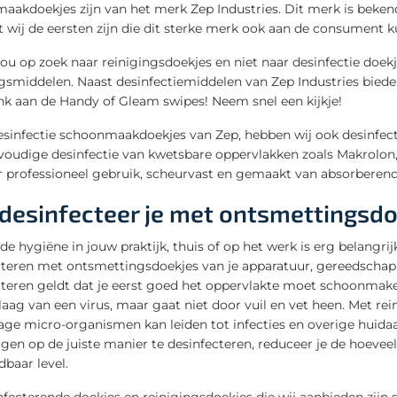
akdoekjes zijn van het merk Zep Industries. Dit merk is bekend 
t wij de eersten zijn die dit sterke merk ook aan de consument 
ou op zoek naar reinigingsdoekjes en niet naar desinfectie doek
ngsmiddelen. Naast desinfectiemiddelen van Zep Industries biede
nk aan de Handy of Gleam swipes! Neem snel een kijkje!
esinfectie schoonmaakdoekjes van Zep, hebben wij ook desinfecte
voudige desinfectie van kwetsbare oppervlakken zoals Makrolon,
or professioneel gebruik, scheurvast en gemaakt van absorberend
desinfecteer je met ontsmettingsd
e hygiëne in jouw praktijk, thuis of op het werk is erg belangrij
cteren met ontsmettingsdoekjes van je apparatuur, gereedschap
cteren geldt dat je eerst goed het oppervlakte moet schoonmak
laag van een virus, maar gaat niet door vuil en vet heen. Met rei
age micro-organismen kan leiden tot infecties en overige huida
nigen op de juiste manier te desinfecteren, reduceer je de hoev
dbaar level.
fecterende doekjes en reinigingsdoekjes die wij aanbieden zijn 