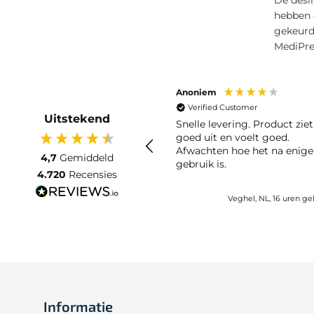
hebben 
gekeurd 
MediPre
Anoniem
Verified Customer
Uitstekend
Snelle levering. Product ziet
goed uit en voelt goed.
Afwachten hoe het na enige 
4,7
Gemiddeld
gebruik is.
4.720
Recensies
Veghel, NL, 16 uren g
Informatie