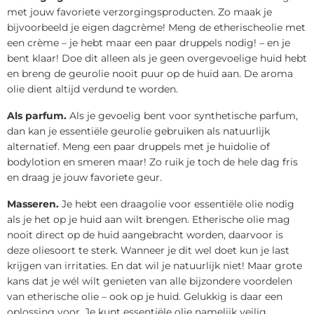
met jouw favoriete verzorgingsproducten. Zo maak je
bijvoorbeeld je eigen dagcrème! Meng de etherischeolie met
een crème – je hebt maar een paar druppels nodig! – en je
bent klaar! Doe dit alleen als je geen overgevoelige huid hebt
en breng de geurolie nooit puur op de huid aan. De aroma
olie dient altijd verdund te worden.
Als parfum.
Als je gevoelig bent voor synthetische parfum,
dan kan je essentiële geurolie gebruiken als natuurlijk
alternatief. Meng een paar druppels met je huidolie of
bodylotion en smeren maar! Zo ruik je toch de hele dag fris
en draag je jouw favoriete geur.
Masseren.
Je hebt een draagolie voor essentiële olie nodig
als je het op je huid aan wilt brengen. Etherische olie mag
nooit direct op de huid aangebracht worden, daarvoor is
deze oliesoort te sterk. Wanneer je dit wel doet kun je last
krijgen van irritaties. En dat wil je natuurlijk niet! Maar grote
kans dat je wél wilt genieten van alle bijzondere voordelen
van etherische olie – ook op je huid. Gelukkig is daar een
oplossing voor. Je kunt essentiële olie namelijk veilig