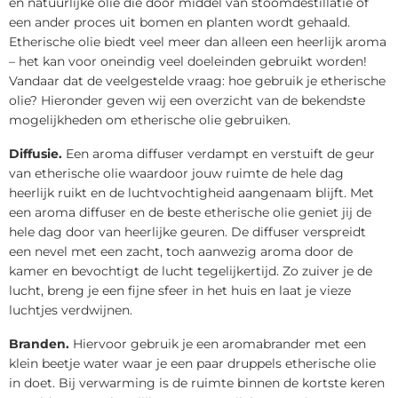
en natuurlijke olie die door middel van stoomdestillatie of
een ander proces uit bomen en planten wordt gehaald.
Etherische olie biedt veel meer dan alleen een heerlijk aroma
– het kan voor oneindig veel doeleinden gebruikt worden!
Vandaar dat de veelgestelde vraag: hoe gebruik je etherische
olie? Hieronder geven wij een overzicht van de bekendste
mogelijkheden om etherische olie gebruiken.
Diffusie.
Een aroma diffuser verdampt en verstuift de geur
van etherische olie waardoor jouw ruimte de hele dag
heerlijk ruikt en de luchtvochtigheid aangenaam blijft. Met
een aroma diffuser en de beste etherische olie geniet jij de
hele dag door van heerlijke geuren. De diffuser verspreidt
een nevel met een zacht, toch aanwezig aroma door de
kamer en bevochtigt de lucht tegelijkertijd. Zo zuiver je de
lucht, breng je een fijne sfeer in het huis en laat je vieze
luchtjes verdwijnen.
Branden.
Hiervoor gebruik je een aromabrander met een
klein beetje water waar je een paar druppels etherische olie
in doet. Bij verwarming is de ruimte binnen de kortste keren