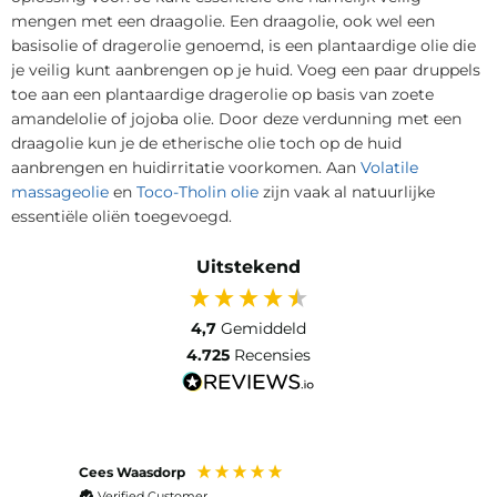
mengen met een draagolie. Een draagolie, ook wel een
basisolie of dragerolie genoemd, is een plantaardige olie die
je veilig kunt aanbrengen op je huid. Voeg een paar druppels
toe aan een plantaardige dragerolie op basis van zoete
amandelolie of jojoba olie. Door deze verdunning met een
draagolie kun je de etherische olie toch op de huid
aanbrengen en huidirritatie voorkomen. Aan
Volatile
massageolie
en
Toco-Tholin olie
zijn vaak al natuurlijke
essentiële oliën toegevoegd.
Uitstekend
4,7
Gemiddeld
4.725
Recensies
Cees Waasdorp
M. de
Verified Customer
Ver