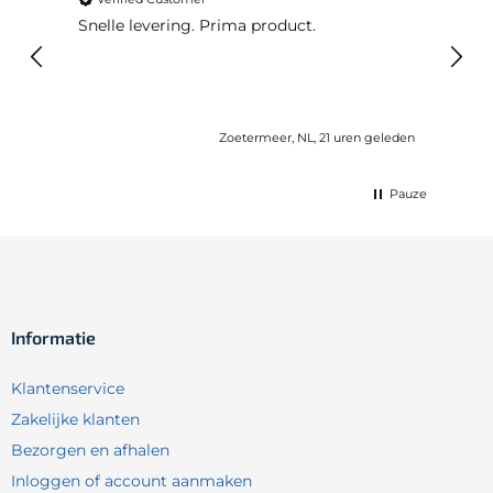
Snelle levering. Prima product.
De b
elast
lang 
Zoetermeer, NL, 21 uren geleden
Pauze
Informatie
Klantenservice
Zakelijke klanten
Bezorgen en afhalen
Inloggen of account aanmaken