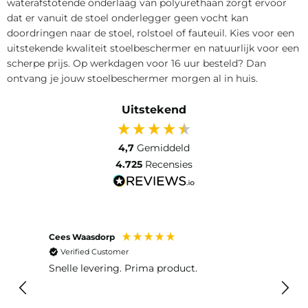
waterafstotende onderlaag van polyurethaan zorgt ervoor
dat er vanuit de stoel onderlegger geen vocht kan
doordringen naar de stoel, rolstoel of fauteuil. Kies voor een
uitstekende kwaliteit stoelbeschermer en natuurlijk voor een
scherpe prijs. Op werkdagen voor 16 uur besteld? Dan
ontvang je jouw stoelbeschermer morgen al in huis.
Uitstekend
4,7
Gemiddeld
4.725
Recensies
Cees Waasdorp
M. de
Verified Customer
Ver
Snelle levering. Prima product.
De b
elast
lang 