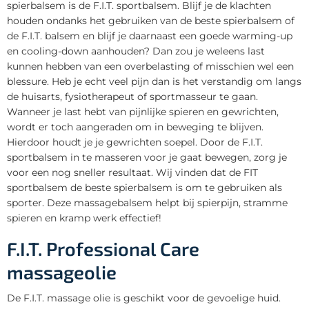
spierbalsem is de F.I.T. sportbalsem. Blijf je de klachten
houden ondanks het gebruiken van de beste spierbalsem of
de F.I.T. balsem en blijf je daarnaast een goede warming-up
en cooling-down aanhouden? Dan zou je weleens last
kunnen hebben van een overbelasting of misschien wel een
blessure. Heb je echt veel pijn dan is het verstandig om langs
de huisarts, fysiotherapeut of sportmasseur te gaan.
Wanneer je last hebt van pijnlijke spieren en gewrichten,
wordt er toch aangeraden om in beweging te blijven.
Hierdoor houdt je je gewrichten soepel. Door de F.I.T.
sportbalsem in te masseren voor je gaat bewegen, zorg je
voor een nog sneller resultaat. Wij vinden dat de FIT
sportbalsem de beste spierbalsem is om te gebruiken als
sporter. Deze massagebalsem helpt bij spierpijn, stramme
spieren en kramp werk effectief!
F.I.T. Professional Care
massageolie
De F.I.T. massage olie is geschikt voor de gevoelige huid.