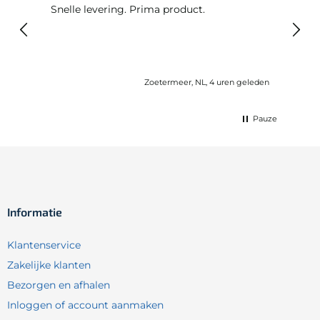
Snelle levering. Prima product.
De b
elast
lang 
Zoetermeer, NL, 4 uren geleden
Pauze
Informatie
Klantenservice
Zakelijke klanten
Bezorgen en afhalen
Inloggen of account aanmaken