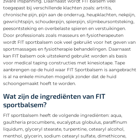
zware inspanning. Daarnaast wordt FIT balsem veel
toegepast bij verschillende klachten zoals: artritis,
chronische pijn, pijn aan de onderrug, heupklachten, nekpijn,
gewrichtspijn, schouderpijn, spierpijn, slijmbeursontsteking,
peesontsteking en overbelaste spieren en verstuikingen.
Door professionals zoals masseurs en fysiotherapeuten
wordt FIT sportbalsem ook veel gebruikt voor het geven van
sportmassages en fysiotherapie behandelingen. Daarnaast
kan FIT balsem ook uitstekend gebruikt worden als basis
voor medical taping constructies met kinesiotape. Tape
aanbrengen op de huid waar FIT Sportbalsem is aangebracht
is al na enkele minuten mogelijk zonder dat de huid
schoongemaakt hoeft te worden.
Wat zijn de ingrediënten van FIT
sportbalsem?
FIT sportbalsem heeft de volgende ingrediënten: aqua,
gaultheria procumbens, eucalyptus globulus, paraffinum
liquidum, glyceryl stearate, turpentine, cetearyl alcohol,
menthol, glycerin, sodium cetearyl sulfate, dimethicone,