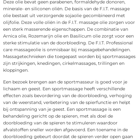
Deze olie bevat geen parabenen, formaldehyde donoren,
minerale- en siliconen oliën. De basis van de F.I.T. massage
olie bestaat uit verzorgende sojaolie gecombineerd met
olijfolie. Deze volle oliën in de F.I.T. massage olie zorgen voor
een sterk masserende eigenschappen. De combinatie van
Arnica olie, Rozemarijn olie en Basilicum olie zorgt voor een
sterke stimulatie van de doorbloeding. De F.I.T. Professional
care massageolie is onmisbaar bij massagebehandelingen.
Massagetechnieken die toegepast worden bij sportmassages
zijn strijkingen, knedingen, cirkelmassages, trillingen en
kloppingen.
Een bezoek brengen aan de sportmasseur is goed voor je
lichaam en geest. Een sportmassage heeft verschillende
effecten zoals bevordering van de doorbloeding, verhoging
van de weerstand, verbetering van de spierfunctie en helpt
bij ontspanning van je geest. Een sportmassage is een
behandeling gericht op de spieren, met als doel de
doorbloeding van de spieren te stimuleren waardoor
afvalstoffen sneller worden afgevoerd. Een toename in de
doorbloeding gebeurt doordat de spieren verder open gaan