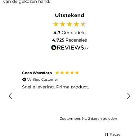
van de gekozen hand.
Uitstekend
4,7
Gemiddeld
4.725
Recensies
Cees Waasdorp
M. de
Verified Customer
Ver
Snelle levering. Prima product.
De b
elast
lang 
Zoetermeer, NL, 2 dagen geleden
Pauze