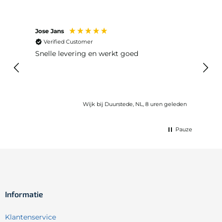
Jose Jans
Anon
Verified Customer
Ver
Snelle levering en werkt goed
Snell
voel
gebru
Wijk bij Duurstede, NL, 8 uren geleden
Pauze
Informatie
Klantenservice