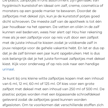
De plastic zalfpotjes in ons assortiment zijn gemaakt van
hygiënisch kunststof en ideaal om zalf, creme, cosmetica of
monsters op een goede manier te bewaren. Doordat de
zalfpotjes met deksel zijn, kun je de kunststof potjes goed
dicht schroeven. De meeste zalf van de apotheek is tot één
jaar houdbaar na het openen. De vetten en oliën in de zalf
kunnen wel bederven, wees hier alert op! Hou hier rekening
mee als je een zalfpotje voor op reis vult door een zalfpot
met de juiste inhoud te kiezen zodat je voldoende zalf in
jouw reispotje voor de gehele vakantie hebt. En let er dus op
dat je de zalf binnen een jaar kunt opgebruiken. Het is dus
ook belangrijk dat je het juiste formaat zalfpotjes met deksel
kiest. Kijk voor onderweg of op reis ook naar een handige
urinaal
.
Je kunt bij ons kleine witte zalfpotjes kopen met een inhoud
van 6 ml, 12 ml, 60 ml of 125 ml. Of kies voor een grote
zalfpot met deksel met een inhoud van 250 ml of 500 ml. De
plastisc potjes worden met een bijpassende schroefdeksel
geleverd zodat de zalfpotjes goed kunnen worden
afgesloten. Om te voorkomen dat verschillende stoffen zich