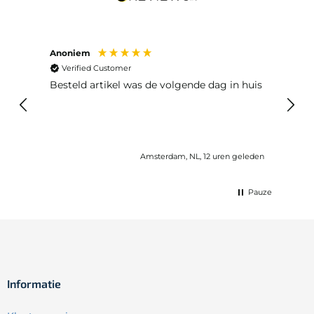
Anoniem
Ma P
Verified Customer
Ver
Besteld artikel was de volgende dag in huis
Prim
Amsterdam, NL, 12 uren geleden
Pauze
Informatie