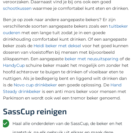
veroorzaken. Daarnaast vind je bij ons ook een goed
schootkussen
waarmee je comfortabel kunt eten en drinken.
Ben je op zoek naar andere aangepaste bekers? Er zijn
verschillende soorten aangepaste bekers zoals een
tuitbeker
ouderen
met een lange tuit zodat je in een goede
drinkhouding comfortabel kunt drinken. Of een aangepaste
beker zoals de
Heidi beker met deksel
voor het goed kunnen
doseren van vloeistoffen bij mensen met bijvoorbeeld
slikspasmen. Een aangepaste
beker met neusuitsparing
of de
HandyCup
schuine beker maakt het mogelijk om zonder het
hoofd achterover te buigen te drinken of vloeibaar eten te
nuttigen. Als je bedlegerig bent en liggend wilt drinken dan
is de
Novo cup drinkbeker
een goede oplossing. De
Hand
Steady drinkbeker
is een anti mors beker voor mensen met
Parkinson en wordt ook wel een tremor beker genoemd.
SassCup reinigen
Haal alle onderdelen van de SassCup, de beker en het
inzetstuk, na elk gebruik uit elkaar en maak deze