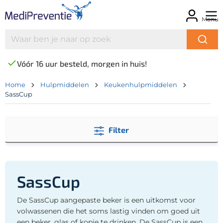
Menu
Vóór 16 uur besteld, morgen in huis!
Home
Hulpmiddelen
Keukenhulpmiddelen
SassCup
Filter
SassCup
De SassCup aangepaste beker is een uitkomst voor
volwassenen die het soms lastig vinden om goed uit
een beker, glas of kopje te drinken. De SassCup is een