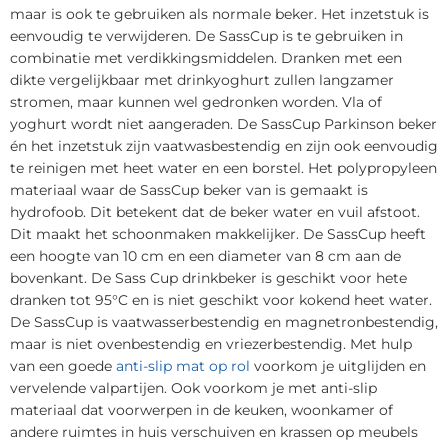
maar is ook te gebruiken als normale beker. Het inzetstuk is
eenvoudig te verwijderen. De SassCup is te gebruiken in
combinatie met verdikkingsmiddelen. Dranken met een
dikte vergelijkbaar met drinkyoghurt zullen langzamer
stromen, maar kunnen wel gedronken worden. Vla of
yoghurt wordt niet aangeraden. De SassCup Parkinson beker
én het inzetstuk zijn vaatwasbestendig en zijn ook eenvoudig
te reinigen met heet water en een borstel. Het polypropyleen
materiaal waar de SassCup beker van is gemaakt is
hydrofoob. Dit betekent dat de beker water en vuil afstoot.
Dit maakt het schoonmaken makkelijker. De SassCup heeft
een hoogte van 10 cm en een diameter van 8 cm aan de
bovenkant. De Sass Cup drinkbeker is geschikt voor hete
dranken tot 95°C en is niet geschikt voor kokend heet water.
De SassCup is vaatwasserbestendig en magnetronbestendig,
maar is niet ovenbestendig en vriezerbestendig. Met hulp
van een goede
anti-slip mat op rol
voorkom je uitglijden en
vervelende valpartijen. Ook voorkom je met anti-slip
materiaal dat voorwerpen in de keuken, woonkamer of
andere ruimtes in huis verschuiven en krassen op meubels