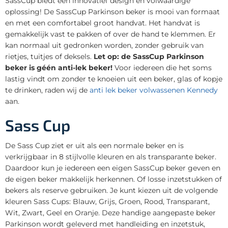
SassCup biedt een innovatief design en volwaardige
oplossing! De SassCup Parkinson beker is mooi van formaat
en met een comfortabel groot handvat. Het handvat is
gemakkelijk vast te pakken of over de hand te klemmen. Er
kan normaal uit gedronken worden, zonder gebruik van
rietjes, tuitjes of deksels.
Let op: de SassCup Parkinson
beker is géén anti-lek beker!
Voor iedereen die het soms
lastig vindt om zonder te knoeien uit een beker, glas of kopje
te drinken, raden wij de
anti lek beker volwassenen Kennedy
aan.
Sass Cup
De Sass Cup ziet er uit als een normale beker en is
verkrijgbaar in 8 stijlvolle kleuren en als transparante beker.
Daardoor kun je iedereen een eigen SassCup beker geven en
de eigen beker makkelijk herkennen. Of losse inzetstukken of
bekers als reserve gebruiken. Je kunt kiezen uit de volgende
kleuren Sass Cups: Blauw, Grijs, Groen, Rood, Transparant,
Wit, Zwart, Geel en Oranje. Deze handige aangepaste beker
Parkinson wordt geleverd met handleiding en inzetstuk,