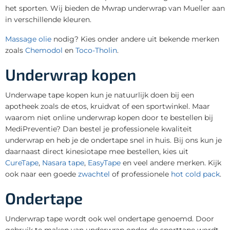
het sporten. Wij bieden de Mwrap underwrap van Mueller aan
in verschillende kleuren.
Massage olie
nodig? Kies onder andere uit bekende merken
zoals
Chemodol
en
Toco-Tholin
.
Underwrap kopen
Underwape tape kopen kun je natuurlijk doen bij een
apotheek zoals de etos, kruidvat of een sportwinkel. Maar
waarom niet online underwrap kopen door te bestellen bij
MediPreventie? Dan bestel je professionele kwaliteit
underwrap en heb je de ondertape snel in huis. Bij ons kun je
daarnaast direct kinesiotape mee bestellen, kies uit
CureTape
,
Nasara tape
,
EasyTape
en veel andere merken. Kijk
ook naar een goede
zwachtel
of professionele
hot cold pack
.
Ondertape
Underwrap tape wordt ook wel ondertape genoemd. Door
gebruik te maken van underwrap onder de sporttape wordt