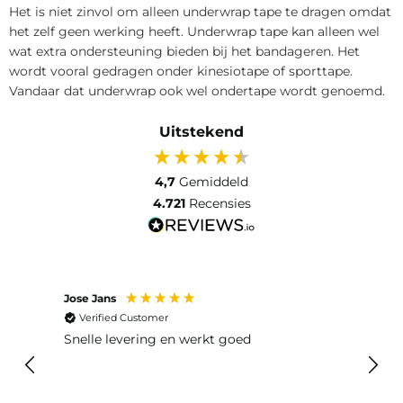
Het is niet zinvol om alleen underwrap tape te dragen omdat
het zelf geen werking heeft. Underwrap tape kan alleen wel
wat extra ondersteuning bieden bij het bandageren. Het
wordt vooral gedragen onder kinesiotape of sporttape.
Vandaar dat underwrap ook wel ondertape wordt genoemd.
Uitstekend
4,7
Gemiddeld
4.721
Recensies
Jose Jans
Anon
Verified Customer
Ver
Snelle levering en werkt goed
Snell
voel
gebru