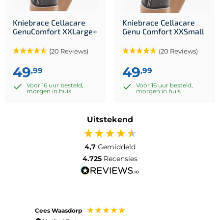
Kniebrace Cellacare
Kniebrace Cellacare
GenuComfort XXLarge+
Genu Comfort XXSmall
(20 Reviews)
(20 Reviews)
49
49
,99
,99
Voor 16 uur besteld,
Voor 16 uur besteld,
morgen in huis
morgen in huis
Uitstekend
4,7
Gemiddeld
4.725
Recensies
Cees Waasdorp
M. de