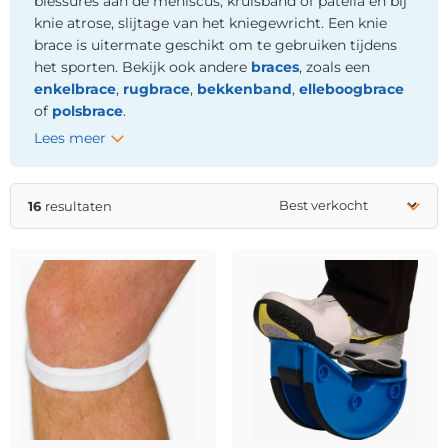
blessures aan de meniscus, kruisband of patella én bij
knie atrose, slijtage van het kniegewricht. Een knie
brace is uitermate geschikt om te gebruiken tijdens
het sporten. Bekijk ook andere
braces
, zoals een
enkelbrace
,
rugbrace
,
bekkenband
,
elleboogbrace
of
polsbrace
.
Lees meer
16
resultaten