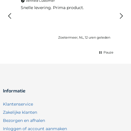
Verified Customer
Ver
Snelle levering. Prima product.
De b
elast
lang 
Zoetermeer, NL, 12 uren geleden
Pauze
Informatie
Klantenservice
Zakelijke klanten
Bezorgen en afhalen
Inloggen of account aanmaken