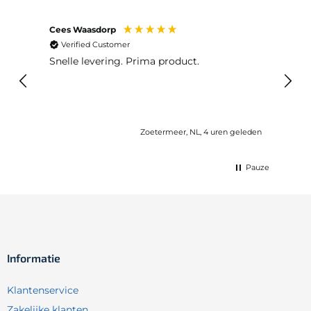
Cees Waasdorp
M. de
Verified Customer
Ver
Snelle levering. Prima product.
De b
elast
lang 
Zoetermeer, NL, 4 uren geleden
Pauze
Informatie
Klantenservice
Zakelijke klanten