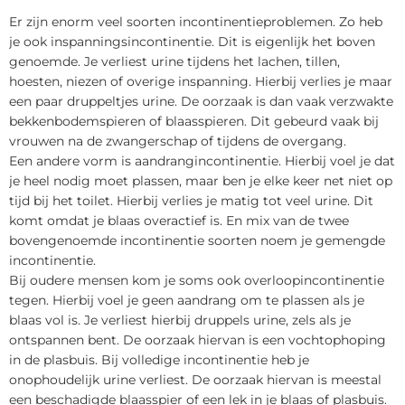
Er zijn enorm veel soorten incontinentieproblemen. Zo heb
je ook inspanningsincontinentie. Dit is eigenlijk het boven
genoemde. Je verliest urine tijdens het lachen, tillen,
hoesten, niezen of overige inspanning. Hierbij verlies je maar
een paar druppeltjes urine. De oorzaak is dan vaak verzwakte
bekkenbodemspieren of blaasspieren. Dit gebeurd vaak bij
vrouwen na de zwangerschap of tijdens de overgang.
Een andere vorm is aandrangincontinentie. Hierbij voel je dat
je heel nodig moet plassen, maar ben je elke keer net niet op
tijd bij het toilet. Hierbij verlies je matig tot veel urine. Dit
komt omdat je blaas overactief is. En mix van de twee
bovengenoemde incontinentie soorten noem je gemengde
incontinentie.
Bij oudere mensen kom je soms ook overloopincontinentie
tegen. Hierbij voel je geen aandrang om te plassen als je
blaas vol is. Je verliest hierbij druppels urine, zels als je
ontspannen bent. De oorzaak hiervan is een vochtophoping
in de plasbuis. Bij volledige incontinentie heb je
onophoudelijk urine verliest. De oorzaak hiervan is meestal
een beschadigde blaasspier of een lek in je blaas of plasbuis.