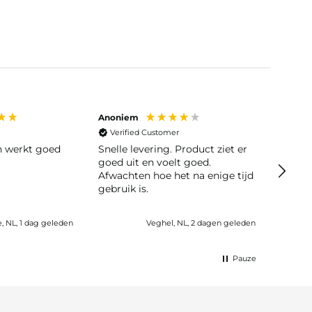
Anoniem
Anoni
Verified Customer
Veri
en werkt goed
Snelle levering. Product ziet er
Snelle leve
goed uit en voelt goed.
moeili
Afwachten hoe het na enige tijd
gebruik is.
e, NL, 1 dag geleden
Veghel, NL, 2 dagen geleden
Pauze