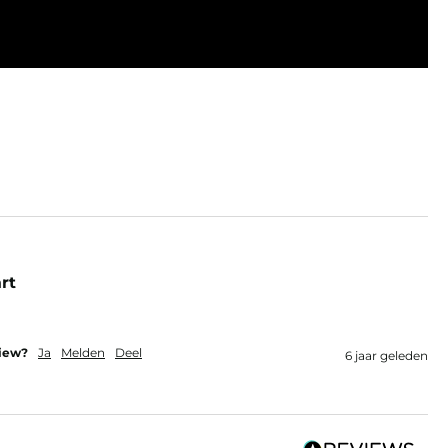
rt
view?
Ja
Melden
Deel
6 jaar geleden