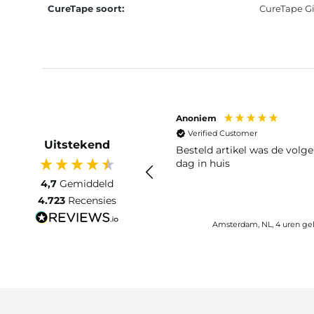
CureTape soort:
CureTape G
Anoniem
Verified Customer
Uitstekend
Besteld artikel was de volg
dag in huis
4,7
Gemiddeld
4.723
Recensies
Amsterdam, NL, 4 uren ge