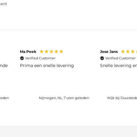
iant
Ma Peek
Jose Jans
Verified Customer
Verified Customer
ende
Prima een snelle levering
Snelle levering 
leden
Nijmegen, NL, 7 uren geleden
Wijk bij Duursted