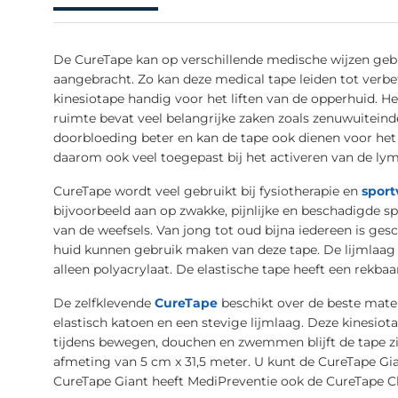
De CureTape kan op verschillende medische wijzen geb
aangebracht. Zo kan deze medical tape leiden tot verbet
kinesiotape handig voor het liften van de opperhuid. He
ruimte bevat veel belangrijke zaken zoals zenuwuitein
doorbloeding beter en kan de tape ook dienen voor het
daarom ook veel toegepast bij het activeren van de lymf
CureTape wordt veel gebruikt bij fysiotherapie en
sport
bijvoorbeeld aan op zwakke, pijnlijke en beschadigde 
van de weefsels. Van jong tot oud bijna iedereen is g
huid kunnen gebruik maken van deze tape. De lijmlaag 
alleen polyacrylaat. De elastische tape heeft een rekba
De zelfklevende
CureTape
beschikt over de beste mate
elastisch katoen en een stevige lijmlaag. Deze kinesi
tijdens bewegen, douchen en zwemmen blijft de tape z
afmeting van 5 cm x 31,5 meter. U kunt de CureTape Gia
CureTape Giant heeft MediPreventie ook de CureTape Cla