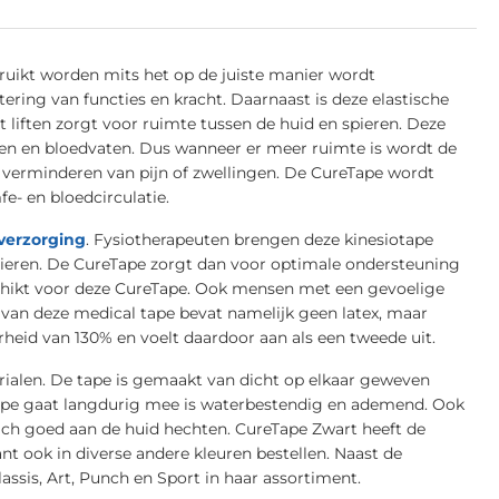
ruikt worden mits het op de juiste manier wordt
ering van functies en kracht. Daarnaast is deze elastische
t liften zorgt voor ruimte tussen de huid en spieren. Deze
den en bloedvaten. Dus wanneer er meer ruimte is wordt de
 verminderen van pijn of zwellingen. De CureTape wordt
e- en bloedcirculatie.
verzorging
. Fysiotherapeuten brengen deze kinesiotape
spieren. De CureTape zorgt dan voor optimale ondersteuning
eschikt voor deze CureTape. Ook mensen met een gevoelige
van deze medical tape bevat namelijk geen latex, maar
arheid van 130% en voelt daardoor aan als een tweede uit.
rialen. De tape is gemaakt van dicht op elkaar geweven
otape gaat langdurig mee is waterbestendig en ademend. Ook
ich goed aan de huid hechten. CureTape Zwart heeft de
nt ook in diverse andere kleuren bestellen. Naast de
ssis, Art, Punch en Sport in haar assortiment.