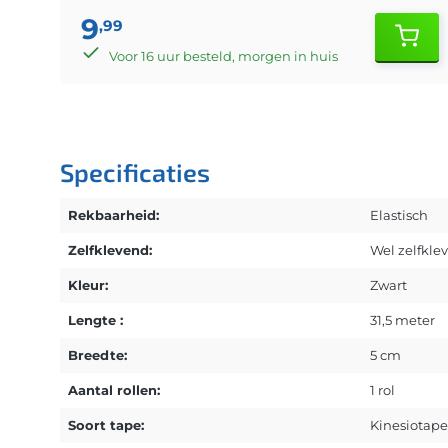
9
,99
Voor 16 uur besteld, morgen in huis
Specificaties
Rekbaarheid:
Elastisch
Zelfklevend:
Wel zelfkle
Kleur:
Zwart
Lengte :
31,5 meter
Breedte:
5 cm
Aantal rollen:
1 rol
Soort tape:
Kinesiotape