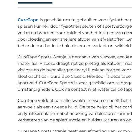
CureTape
is geschikt om te gebruiken voor fysiotherap
spieren kunnen door fysiotherapeuten of sportverzorger
verbeterd worden door middel van het intapen van deze
doorbloedingen een snellere afvoer van afvalstoffen. Om
behandelmethode te halen is er een variant ontwikkel
CureTape Sports Oranje is gemaakt van viscose, een kun
materiaal. Viscose draagt net zo prettig als katoen, ma
viscose en de hypoallergene acryl lijmlaag zorgen voor
kleefkracht dan CureTape Classic. Hierdoor is deze tap
sportveld. CureTape Sports is zeer geschikt om te drage
omstandigheden. Ook na contact met water zal de tape 
CureTape voldoet aan alle kwaliteitseisen en heeft het 
aanvoelt als een tweede huid. De tape helpt bij het co
en lymfecirculatie, nabehandeling van blessures, onmid
verbeteren van de spierfunctie en huidstructuren en o
CureTape Sports Oranje heeft een afmeting van 5 cm x 