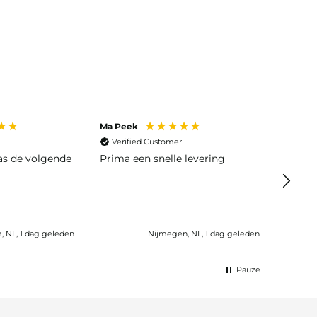
Ma Peek
Jose J
Verified Customer
Veri
was de volgende
Prima een snelle levering
Snelle
 NL, 1 dag geleden
Nijmegen, NL, 1 dag geleden
Wijk b
Pauze