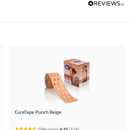
CureTape Punch Beige
(3 Reviews)
4.33
/ 5.00