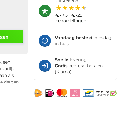
uitstekend
4,7
/ 5
4.725
beoordelingen
agen
Vandaag besteld
, dinsdag
in huis
Snelle
levering
, een
Gratis
achteraf betalen
uurlijk
(Klarna)
aan als
te dragen