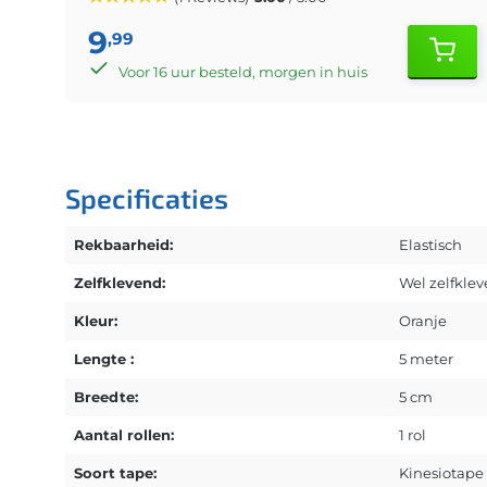
9
,99
Voor 16 uur besteld, morgen in huis
Specificaties
Rekbaarheid:
Elastisch
Zelfklevend:
Wel zelfkle
Kleur:
Oranje
Lengte :
5 meter
Breedte:
5 cm
Aantal rollen:
1 rol
Soort tape:
Kinesiotape