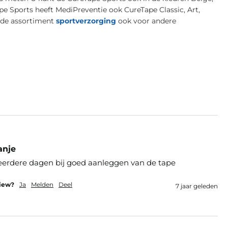
e Sports heeft MediPreventie ook CureTape Classic, Art,
eide assortiment
sportverzorging
ook voor andere
anje
meerdere dagen bij goed aanleggen van de tape
view?
Ja
Melden
Deel
7 jaar geleden