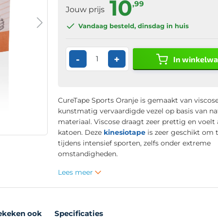
10
,99
Jouw prijs
Vandaag besteld
, dinsdag in huis
-
+
In winkelw
CureTape Sports Oranje is gemaakt van viscose
kunstmatig vervaardigde vezel op basis van nat
materiaal. Viscose draagt zeer prettig en voelt 
katoen. Deze
kinesiotape
is zeer geschikt om 
tijdens intensief sporten, zelfs onder extreme
omstandigheden.
Lees meer
ekeken ook
Specificaties