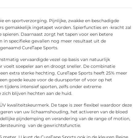
ie en sportverzorging. Pijnlijke, zwakke en beschadigde
s gemakkelijk ingetapet worden. Spierfuncties en -kracht zal
 spieren. Daarnaast zorgt het tapen voor een betere
 in specifieke gevallen nog meer resultaat uit de
d genaamd CureTape Sports.
stmatig vervaardigde vezel op basis van natuurlijk
ar voelt soepeler aan en droogt sneller. De combinatie
 een extra sterke hechting. CureTape Sports heeft 25% meer
e een goede keuze voor de duursporter of voor op het
n tijdens intensief sporten, zelfs onder extreme
zich blijven hechten aan de huid.
TÜV kwaliteitskeurmerk. De tape is zeer flexibel waardoor deze
rrigeren van uw lichaamshouding, het activeren van de bloed
dellijke pijndemping en verandering van de range of motion,
ndersteuning van de gewrichtsfunctie.
5 meter. U kunt de CureTape Sports ook in de kleuren Beige,