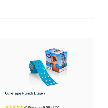
CureTape Punch Blauw
(0 Reviews)
0.00
/ 5.00