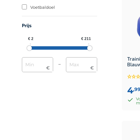
Voetbaldoel
Prijs
Train
–
Blauw
€
€
4
,9
Vo
m