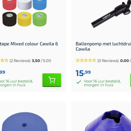
tape Mixed colour Cawila 6
Ballenpomp met luchtdr
Cawila
(2 Reviews)
3.50
/ 5.00
(0 Reviews)
0.00
/
15
,99
,99
or 16 uur besteld,
Voor 16 uur besteld,
orgen in huis
morgen in huis