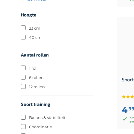
93 cm
95 cm
Hoogte
23 cm
40 cm
Aantal rollen
1 rol
6 rollen
Sport
12 rollen
Soort training
4
,9
Balans & stabiliteit
Vo
m
Coördinatie