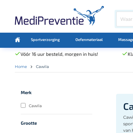
Sportverzorging
Oefenmateriaal
Massage
Vóór 16 uur besteld, morgen in huis!
Kl
Home
Cawila
Merk
C
Cawila
Cawi
Grootte
spor
van 