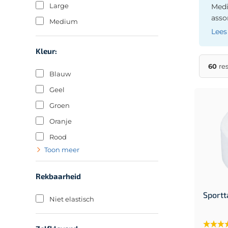
Large
Medi
asso
Medium
Lees
Kleur:
60
re
Blauw
Geel
Groen
Oranje
Rood
Toon meer
Wit
Rekbaarheid
Sportt
Niet elastisch