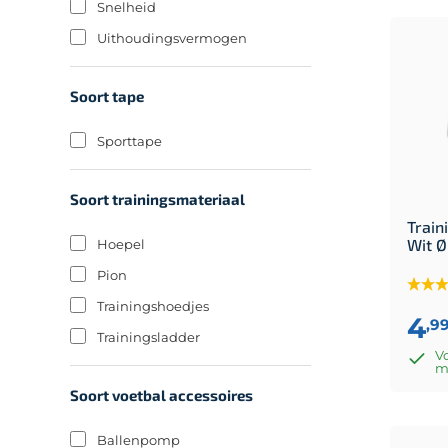
Snelheid
Uithoudingsvermogen
Soort tape
Sporttape
Soort trainingsmateriaal
Train
Wit Ø
Hoepel
Pion
Trainingshoedjes
4
,9
Trainingsladder
Vo
m
Soort voetbal accessoires
Ballenpomp