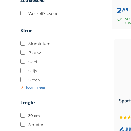
Zelfklevend
2
,99
Wel zelfklevend
Voo
mo
Kleur
Aluminium
Blauw
Geel
Grijs
Groen
Toon meer
Lichtblauw
Mix
Sport
Lengte
Oranje
30 cm
Paars
8 meter
Rood
4
,9