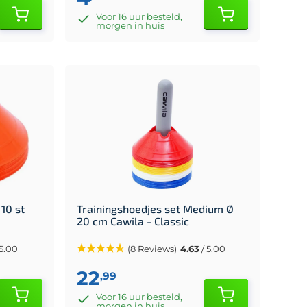
Voor 16 uur besteld,
morgen in huis
10 st
Trainingshoedjes set Medium Ø
20 cm Cawila - Classic
 5.00
(8 Reviews)
4.63
/ 5.00
22
,99
Voor 16 uur besteld,
morgen in huis