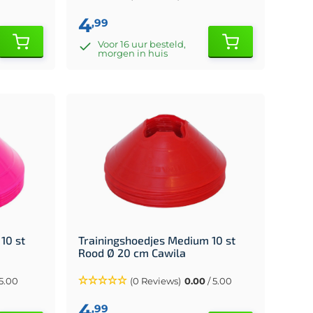
4
,99
Voor 16 uur besteld,
morgen in huis
10 st
Trainingshoedjes Medium 10 st
Rood Ø 20 cm Cawila
 5.00
(0 Reviews)
0.00
/ 5.00
4
,99