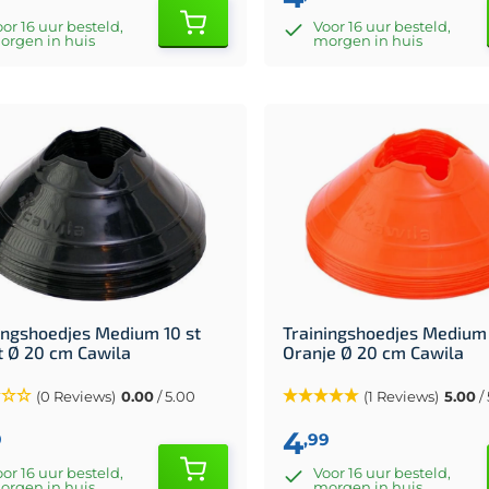
or 16 uur besteld,
Voor 16 uur besteld,
orgen in huis
morgen in huis
ingshoedjes Medium 10 st
Trainingshoedjes Medium 
 Ø 20 cm Cawila
Oranje Ø 20 cm Cawila
(0 Reviews)
0.00
/ 5.00
(1 Reviews)
5.00
/
4
9
,99
or 16 uur besteld,
Voor 16 uur besteld,
orgen in huis
morgen in huis