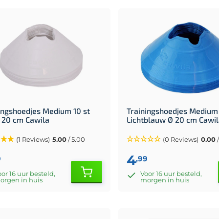
ingshoedjes Medium 10 st
Trainingshoedjes Medium 
 20 cm Cawila
Lichtblauw Ø 20 cm Cawi
(1 Reviews)
5.00
/ 5.00
(0 Reviews)
0.00
/
4
9
,99
or 16 uur besteld,
Voor 16 uur besteld,
orgen in huis
morgen in huis