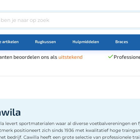
 artikelen
Rugkussen
Hulpmiddelen
Braces
anten beoordelen ons als
uitstekend
Professione
awila
la levert sportmaterialen waar al diverse voetbalvereningen en
tmerk positioneert zich sinds 1936 met kwalitatief hoge traings
het bedrijf. Cawilla heeft een grote selectie van professionele tr