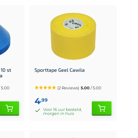
10 st
Sporttape Geel Cawila
la
 5.00
(2 Reviews)
5.00
/ 5.00
4
,99
Voor 16 uur besteld,
morgen in huis