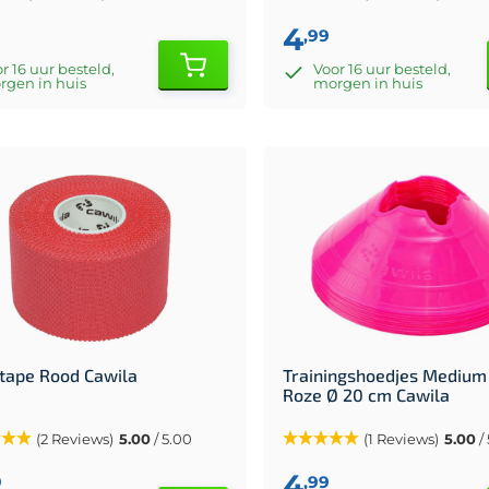
4
,99
r 16 uur besteld,
Voor 16 uur besteld,
rgen in huis
morgen in huis
tape Rood Cawila
Trainingshoedjes Medium 
Roze Ø 20 cm Cawila
(2 Reviews)
5.00
/ 5.00
(1 Reviews)
5.00
/
4
9
,99