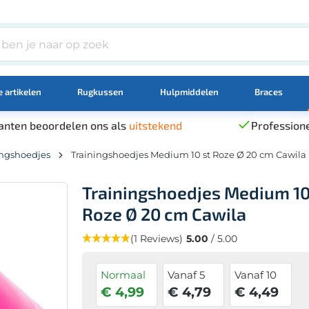
 artikelen
Rugkussen
Hulpmiddelen
Braces
anten beoordelen ons als
uitstekend
Professione
ingshoedjes
Trainingshoedjes Medium 10 st Roze Ø 20 cm Cawila
Trainingshoedjes Medium 10
Roze Ø 20 cm Cawila
(1 Reviews)
5.00
/ 5.00
Normaal
Vanaf 5
Vanaf 10
€ 4,99
€ 4,79
€ 4,49