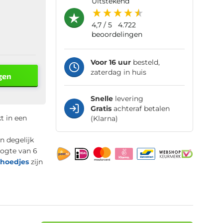
uitstekend
4,7
/ 5
4.722
beoordelingen
Voor 16 uur
besteld,
zaterdag in huis
gen
Snelle
levering
Gratis
achteraf betalen
t in een
(Klarna)
n degelijk
oogte van 6
shoedjes
zijn