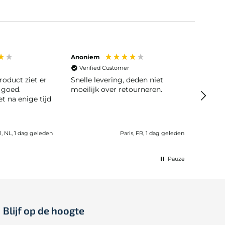
Anoniem
Bob Ve
Verified Customer
roduct ziet er
Snelle levering, deden niet
Veri
 goed.
moeilijk over retourneren.
Er was
t na enige tijd
gebel
opgelost. De bes
komen 
, NL, 1 dag geleden
Paris, FR, 1 dag geleden
Pauze
Blijf op de hoogte