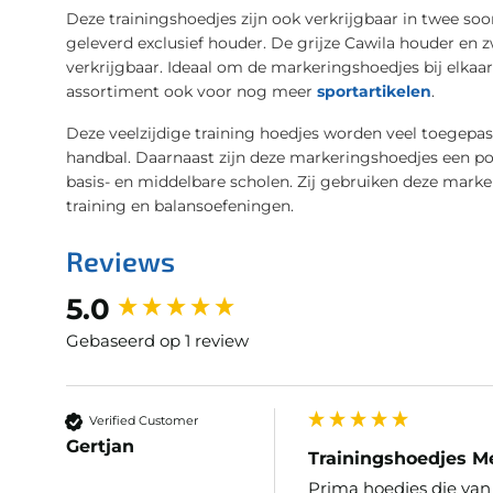
Deze trainingshoedjes zijn ook verkrijgbaar in twee soo
geleverd exclusief houder. De grijze Cawila houder en z
verkrijgbaar. Ideaal om de markeringshoedjes bij elkaar
assortiment ook voor nog meer
sportartikelen
.
Deze veelzijdige training hoedjes worden veel toegepast 
handbal. Daarnaast zijn deze markeringshoedjes een po
basis- en middelbare scholen. Zij gebruiken deze marker
training en balansoefeningen.
Reviews
New content loaded
5.0
Gebaseerd op 1 review
Verified Customer
Gertjan
Trainingshoedjes M
Prima hoedjes die van 