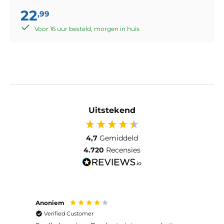
22
,99
Voor 16 uur besteld, morgen in huis
Uitstekend
4,7
Gemiddeld
4.720
Recensies
Anoniem
Anon
Verified Customer
Ver