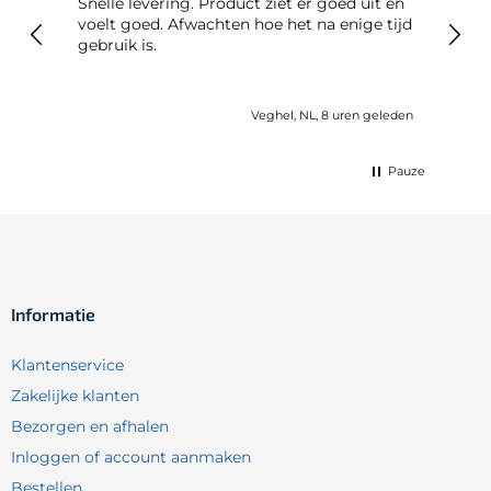
Snelle levering. Product ziet er goed uit en
Snelle leveri
voelt goed. Afwachten hoe het na enige tijd
reto
gebruik is.
Veghel, NL, 8 uren geleden
Pauze
Informatie
Klantenservice
Zakelijke klanten
Bezorgen en afhalen
Inloggen of account aanmaken
Bestellen