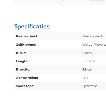
Specificaties
Rekbaarheid:
Niet elastisch
Zelfklevend:
Wel zelfkleven
Kleur:
Groen
Lengte :
10 meter
Breedte:
3,8 cm
Aantal rollen:
1 rol
Soort tape:
Sporttape