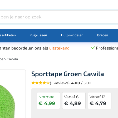
 artikelen
Rugkussen
Hulpmiddelen
Braces
anten beoordelen ons als
uitstekend
Professione
oen Cawila
Sporttape Groen Cawila
(1 Reviews)
4.00
/ 5.00
Normaal
Vanaf 6
Vanaf 12
€ 4,99
€ 4,89
€ 4,79