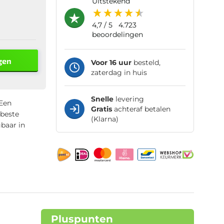
uitstekend
4,7
/ 5
4.723
beoordelingen
gen
Voor 16 uur
besteld,
zaterdag in huis
Snelle
levering
 Een
Gratis
achteraf betalen
 beste
(Klarna)
gbaar in
Pluspunten