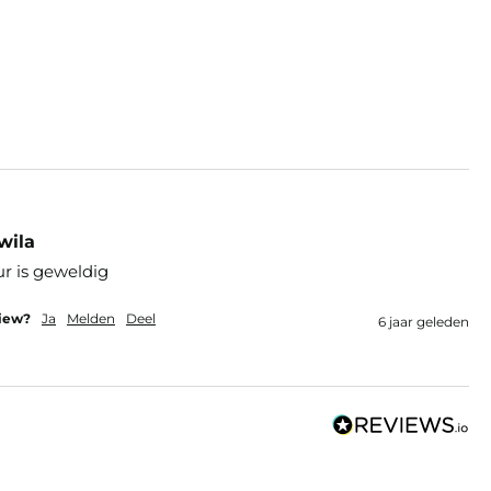
wila
ur is geweldig
view?
Ja
Melden
Deel
6 jaar geleden