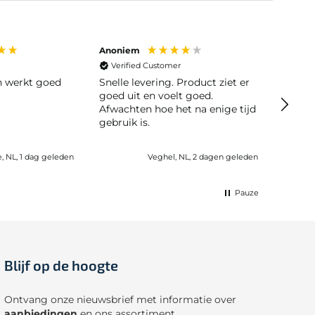
Anoniem
Anoni
Verified Customer
Veri
en werkt goed
Snelle levering. Product ziet er
Snelle leve
goed uit en voelt goed.
moeili
Afwachten hoe het na enige tijd
gebruik is.
e, NL, 1 dag geleden
Veghel, NL, 2 dagen geleden
Pauze
Blijf op de hoogte
Ontvang onze nieuwsbrief met informatie over
aanbiedingen
en ons assortiment.