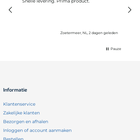
Snelle levering. Prima product.
De b
elast
lang 
Zoetermeer, NL, 2 dagen geleden
Pauze
Informatie
Klantenservice
Zakelijke klanten
Bezorgen en afhalen
Inloggen of account aanmaken
Bestellen