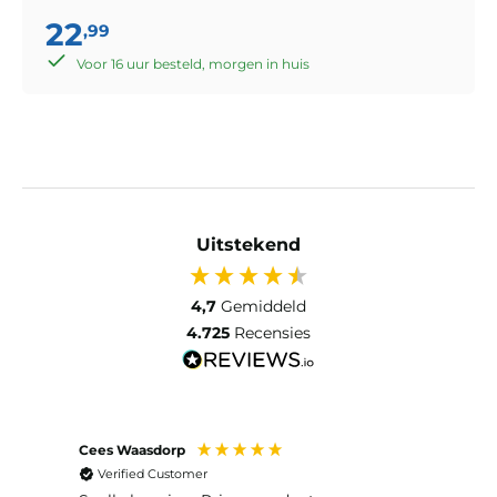
22
,99
Voor 16 uur besteld, morgen in huis
Uitstekend
4,7
Gemiddeld
4.725
Recensies
Cees Waasdorp
M. de
Verified Customer
Ver