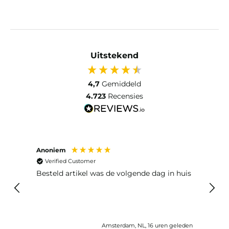
Uitstekend
4,7
Gemiddeld
4.723
Recensies
Anoniem
Ma P
Verified Customer
Ver
Besteld artikel was de volgende dag in huis
Prim
Amsterdam, NL, 16 uren geleden