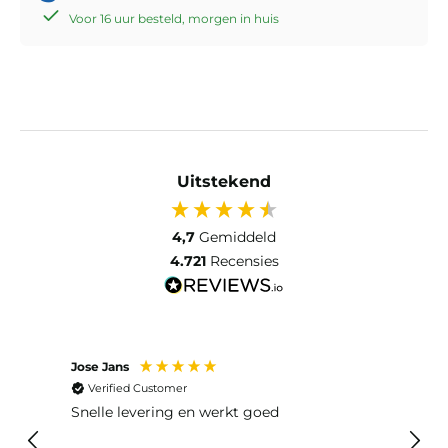
Voor 16 uur besteld, morgen in huis
Uitstekend
4,7
Gemiddeld
4.721
Recensies
Jose Jans
Anon
Verified Customer
Ver
Snelle levering en werkt goed
Snell
voel