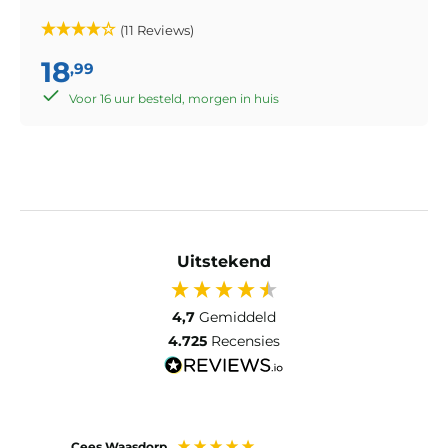
(11 Reviews)
18
,99
Voor 16 uur besteld, morgen in huis
Uitstekend
4,7
Gemiddeld
4.725
Recensies
Cees Waasdorp
M. de