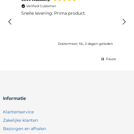
Verified Customer
Ver
Snelle levering. Prima product.
De b
elast
lang 
Zoetermeer, NL, 2 dagen geleden
Pauze
Informatie
Klantenservice
Zakelijke klanten
Bezorgen en afhalen