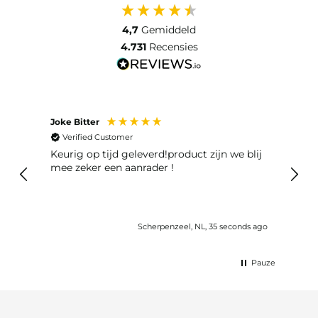
4,7
Gemiddeld
4.731
Recensies
Joke Bitter
Liesb
Verified Customer
Ver
Keurig op tijd geleverd!product zijn we blij
De o
mee zeker een aanrader !
prim
snel.
Scherpenzeel, NL, 35 seconds ago
Pauze