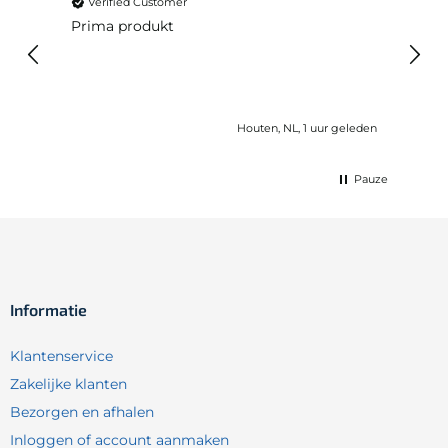
Verified Customer
Ver
Prima produkt
Snell
ds ago
Houten, NL, 1 uur geleden
Pauze
Informatie
Klantenservice
Zakelijke klanten
Bezorgen en afhalen
Inloggen of account aanmaken