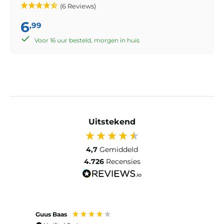
(6 Reviews)
6
,99
Voor 16 uur besteld, morgen in huis
Uitstekend
4,7
Gemiddeld
4.726
Recensies
Guus Baas
Cees