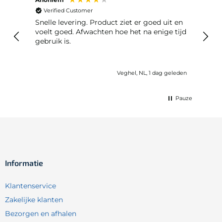
Verified Customer
Ver
Snelle levering. Product ziet er goed uit en
Snelle leveri
voelt goed. Afwachten hoe het na enige tijd
reto
gebruik is.
geleden
Veghel, NL, 1 dag geleden
Pauze
Informatie
Klantenservice
Zakelijke klanten
Bezorgen en afhalen