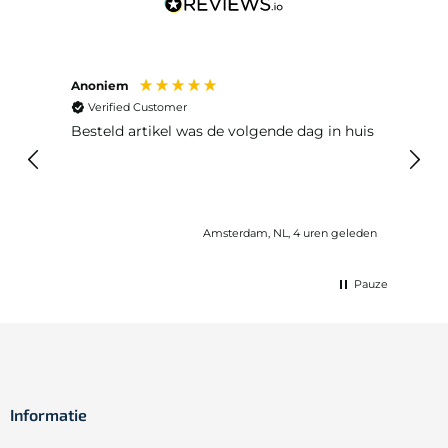
Anoniem
Ma P
Verified Customer
Ver
Besteld artikel was de volgende dag in huis
Prim
Amsterdam, NL, 4 uren geleden
Pauze
Informatie