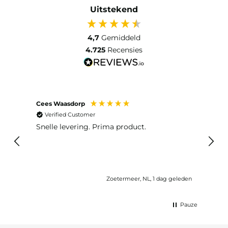
Uitstekend
4,7
Gemiddeld
4.725
Recensies
Cees Waasdorp
M. de
Verified Customer
Ver
Snelle levering. Prima product.
De b
elast
lang 
Zoetermeer, NL, 1 dag geleden
Pauze