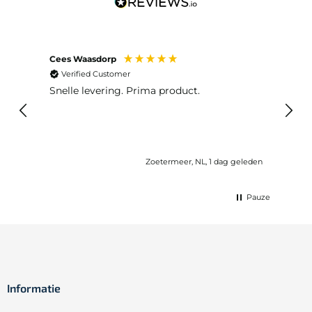
Cees Waasdorp
M. de
Verified Customer
Ver
Snelle levering. Prima product.
De b
elast
lang 
Zoetermeer, NL, 1 dag geleden
Pauze
Informatie