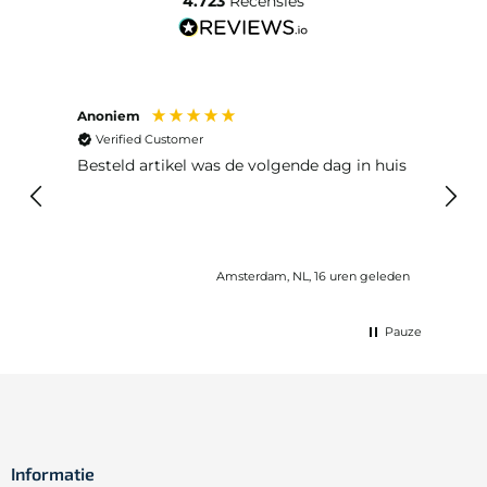
4.723
Recensies
Anoniem
Ma P
Verified Customer
Ver
Besteld artikel was de volgende dag in huis
Prim
Amsterdam, NL, 16 uren geleden
Pauze
Informatie