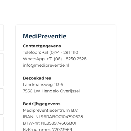
MediPreventie
Contactgegevens
Telefoon: +31 (0)74 - 291 1110
WhatsApp: +31 (06) - 8250 2528
info@medipreventie.nl
‍
Bezoekadres
Landmansweg 113-5
7556 LW Hengelo Overijssel ‍
Bedrijfsgegevens
Medipreventiecentrum B.V.
IBAN: NL96RABO0104790628
BTW-nr: NL858974605B01
KvK-nummer: 72073969