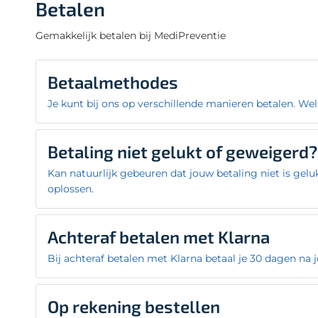
Betalen
Gemakkelijk betalen bij MediPreventie
Betaalmethodes
Je kunt bij ons op verschillende manieren betalen. We
Betaling niet gelukt of geweigerd?
Betaalmethode
Kan natuurlijk gebeuren dat jouw betaling niet is gel
iDeal
Op w
oplossen.
Bancontact
Op w
Betaling niet gelukt?
KBC/CPC
Op w
Achteraf betalen met Klarna
Is jouw betaling via iDeal, Bancontact, KBC/CPC of B
Bij achteraf betalen met Klarna betaal je 30 dagen na 
Belfius
Op w
jouw bankrekening is afgeschreven of niet. Is dit ni
plaatsen. Jouw eerdere, niet gelukte bestelling wo
Bankoverschrijving*
Op we
De betalingstermijn is 30 dagen na jouw bestelling.
Op rekening bestellen
Is de betaling wel van jouw bankrekening afgeschre
Nederland, België en Duitsland.
Credit card
Op w