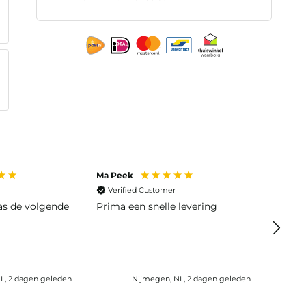
Ma Peek
Jose J
Verified Customer
Veri
was de volgende
Prima een snelle levering
Snelle
L, 2 dagen geleden
Nijmegen, NL, 2 dagen geleden
Wijk b