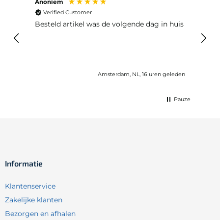
Anoniem
Ma P
Verified Customer
Ver
Besteld artikel was de volgende dag in huis
Prim
Amsterdam, NL, 16 uren geleden
Pauze
Informatie
Klantenservice
Zakelijke klanten
Bezorgen en afhalen