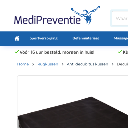
Sportverzorging
Oefenmateriaal
Massage
Vóór 16 uur besteld, morgen in huis!
Kl
Home
Rugkussen
Anti decubitus kussen
Decub