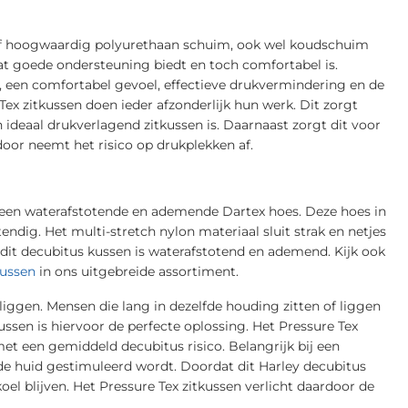
tief hoogwaardig polyurethaan schuim, ook wel koudschuim
t goede ondersteuning biedt en toch comfortabel is.
ie, een comfortabel gevoel, effectieve drukvermindering en de
 Tex zitkussen doen ieder afzonderlijk hun werk. Dit zorgt
ideaal drukverlagend zitkussen is. Daarnaast zorgt dit voor
rdoor neemt het risico op drukplekken af.
 een waterafstotende en ademende Dartex hoes. Deze hoes in
endig. Het multi-stretch nylon materiaal sluit strak en netjes
dit decubitus kussen is waterafstotend en ademend. Kijk ook
kussen
in ons uitgebreide assortiment.
iggen. Mensen die lang in dezelfde houding zitten of liggen
ussen is hiervoor de perfecte oplossing. Het Pressure Tex
t een gemiddeld decubitus risico. Belangrijk bij een
 de huid gestimuleerd wordt. Doordat dit Harley decubitus
oel blijven. Het Pressure Tex zitkussen verlicht daardoor de