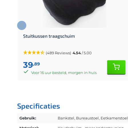
Stuitkussen traagschuim
(489 Reviews)
4.54
/ 5.00
39
,89
Voor 16 uur besteld, morgen in huis
Specificaties
Gebruik:
Bankstel
, Bureaustoel
, Eetkamerstoel
Materiaal:
Koudschuim - meer ondersteuning