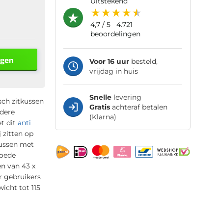
uitstekend
4,7
/ 5
4.721
beoordelingen
agen
Voor 16 uur
besteld,
vrijdag in huis
Snelle
levering
sch zitkussen
Gratis
achteraf betalen
ndere
(Klarna)
t dit
anti
 zitten op
kussen met
goede
n van 43 x
r gebruikers
icht tot 115