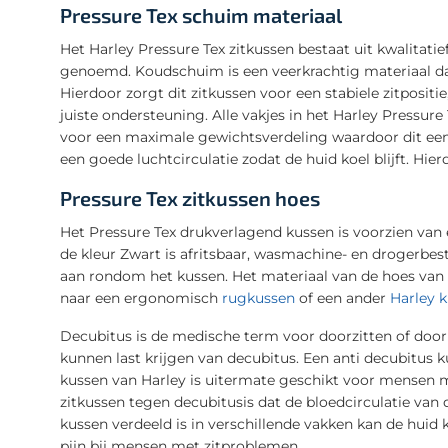
Pressure Tex schuim materiaal
Het Harley Pressure Tex zitkussen bestaat uit kwalita
genoemd. Koudschuim is een veerkrachtig materiaal da
Hierdoor zorgt dit zitkussen voor een stabiele zitposit
juiste ondersteuning. Alle vakjes in het Harley Pressure
voor een maximale gewichtsverdeling waardoor dit een 
een goede luchtcirculatie zodat de huid koel blijft. Hie
Pressure Tex zitkussen hoes
Het Pressure Tex drukverlagend kussen is voorzien van
de kleur Zwart is afritsbaar, wasmachine- en drogerbest
aan rondom het kussen. Het materiaal van de hoes van 
naar een ergonomisch
rugkussen
of een ander
Harley 
Decubitus is de medische term voor doorzitten of doorl
kunnen last krijgen van decubitus. Een anti decubitus k
kussen van Harley is uitermate geschikt voor mensen me
zitkussen tegen decubitusis dat de bloedcirculatie van
kussen verdeeld is in verschillende vakken kan de huid k
pijn bij mensen met zitproblemen.