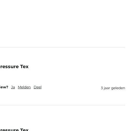
ressure Tex
view?
Ja
Melden
Deel
3 jaar geleden
ressure Tex