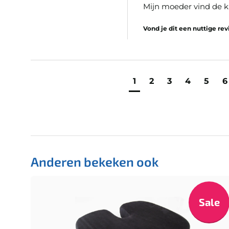
Mijn moeder vind de ku
Vond je dit een nuttige re
1
2
3
4
5
6
Anderen bekeken ook
Sale