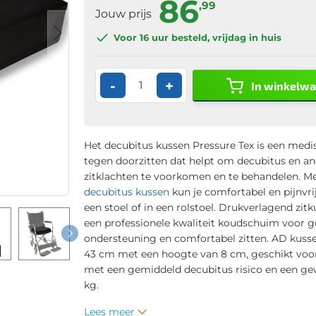
86
,99
Jouw prijs
Voor 16 uur
besteld, vrijdag in huis
-
+
In winkelw
Het decubitus kussen Pressure Tex is een medi
tegen doorzitten dat helpt om decubitus en a
zitklachten te voorkomen en te behandelen. Me
decubitus kussen
kun je comfortabel en pijnvrij
een stoel of in een rolstoel. Drukverlagend zit
een professionele kwaliteit koudschuim voor 
ondersteuning en comfortabel zitten. AD kusse
43 cm met een hoogte van 8 cm, geschikt voo
met een gemiddeld decubitus risico en een gew
kg.
Lees meer