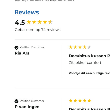
Reviews
New content loaded
4.5
Gebaseerd op 74 reviews
Verified Customer
Ria Ars
Decubitus kussen P
Zit lekker comfort
Vond je dit een nuttige re
Verified Customer
P van ingen
Decubitus kussen P