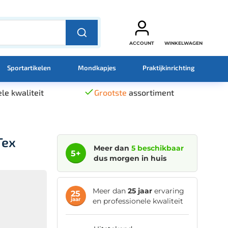
ACCOUNT
WINKELWAGEN
Sportartikelen
Mondkapjes
Praktijkinrichting
le kwaliteit
Grootste
assortiment
Tex
Meer dan
5 beschikbaar
5+
dus morgen in huis
Meer dan
25 jaar
ervaring
25
jaar
en professionele kwaliteit