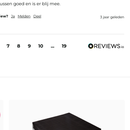
ssen goed en is er blij mee. 
view?
Ja
Melden
Deel
3 jaar geleden
7
8
9
10
...
19