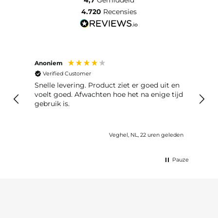
4.720
Recensies
Anoniem
Anon
Verified Customer
Ver
Snelle levering. Product ziet er goed uit en
Snelle leveri
voelt goed. Afwachten hoe het na enige tijd
reto
gebruik is.
nds ago
Veghel, NL, 22 uren geleden
Pauze