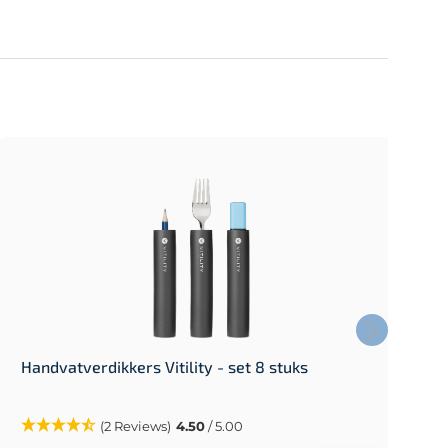
Handvatverdikkers Vitility - set 8 stuks
A
w
(2 Reviews)
4.50
/ 5.00