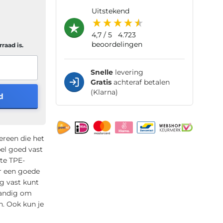
uitstekend
4,7
/ 5
4.723
beoordelingen
raad is.
Snelle
levering
Gratis
achteraf betalen
(Klarna)
d
ereen die het
el goed vast
te TPE-
r een goede
ig vast kunt
handig om
n. Ook kun je