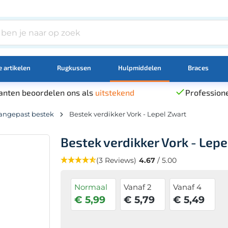
 artikelen
Rugkussen
Hulpmiddelen
Braces
anten beoordelen ons als
uitstekend
Professione
angepast bestek
Bestek verdikker Vork - Lepel Zwart
Bestek verdikker Vork - Lepe
(3 Reviews)
4.67
/ 5.00
Normaal
Vanaf 2
Vanaf 4
€ 5,99
€ 5,79
€ 5,49