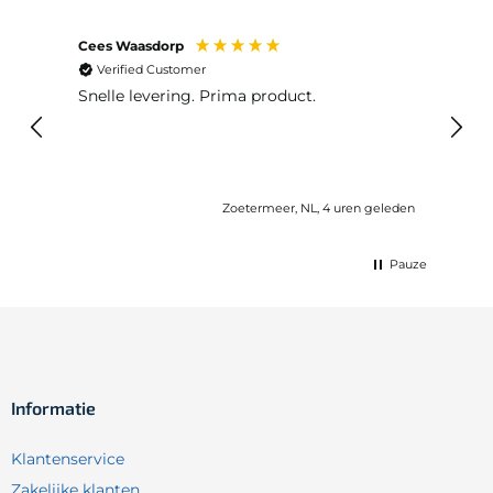
Cees Waasdorp
M. de
Verified Customer
Ver
Snelle levering. Prima product.
De b
elast
lang 
Zoetermeer, NL, 4 uren geleden
Pauze
Informatie
Klantenservice
Zakelijke klanten