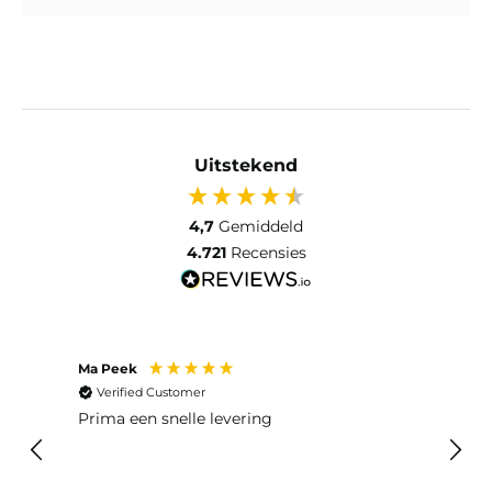
Uitstekend
4,7
Gemiddeld
4.721
Recensies
Ma Peek
Jose 
Verified Customer
Ver
Prima een snelle levering
Snel