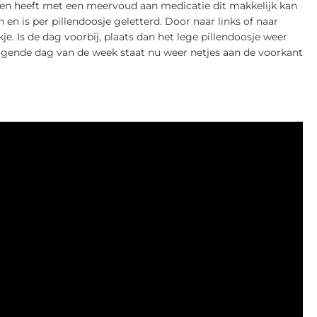
en heeft met een meervoud aan medicatie dit makkelijk kan
 en is per pillendoosje geletterd. Door naar links of naar
je. Is de dag voorbij, plaats dan het lege pillendoosje weer
lgende dag van de week staat nu weer netjes aan de voorkant