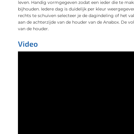
leven. Handig vormgegeven zodat een ieder die te mak
bijhouden. Iedere dag is duidelijk per kleur weergegeven
rechts te schuiven selecteer je de dagindeling of het vak
aan de achterzijde van de houder van de Anabox. De vo
van de houder.
Video