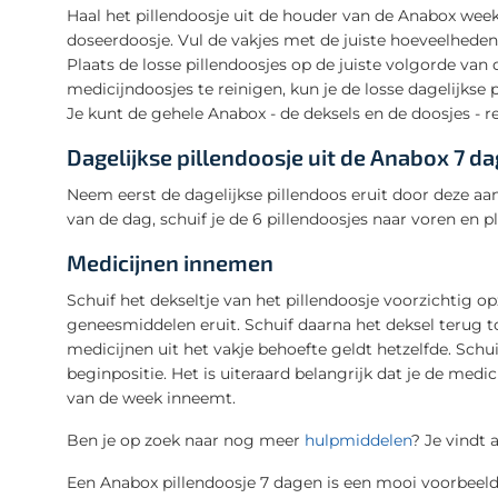
Haal het pillendoosje uit de houder van de Anabox week
doseerdoosje. Vul de vakjes met de juiste hoeveelhede
Plaats de losse pillendoosjes op de juiste volgorde va
medicijndoosjes te reinigen, kun je de losse dagelijkse 
Je kunt de gehele Anabox - de deksels en de doosjes - 
Dagelijkse pillendoosje uit de Anabox 7 d
Neem eerst de dagelijkse pillendoos eruit door deze aa
van de dag, schuif je de 6 pillendoosjes naar voren en p
Medicijnen innemen
Schuif het dekseltje van het pillendoosje voorzichtig o
geneesmiddelen eruit. Schuif daarna het deksel terug t
medicijnen uit het vakje behoefte geldt hetzelfde. Sch
beginpositie. Het is uiteraard belangrijk dat je de med
van de week inneemt.
Ben je op zoek naar nog meer
hulpmiddelen
? Je vindt 
Een Anabox pillendoosje 7 dagen is een mooi voorbeel