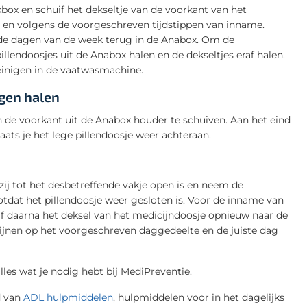
box en schuif het dekseltje van de voorkant van het
n en volgens de voorgeschreven tijdstippen van inname.
n de dagen van de week terug in de Anabox. Om de
pillendoosjes uit de Anabox halen en de dekseltjes eraf halen.
reinigen in de vaatwasmachine.
agen halen
n de voorkant uit de Anabox houder te schuiven. Aan het eind
laats je het lege pillendoosje weer achteraan.
pzij tot het desbetreffende vakje open is en neem de
otdat het pillendoosje weer gesloten is. Voor de inname van
uif daarna het deksel van het medicijndoosje opnieuw naar de
icijnen op het voorgeschreven daggedeelte en de juiste dag
alles wat je nodig hebt bij MediPreventie.
d van
ADL hulpmiddelen
, hulpmiddelen voor in het dagelijks