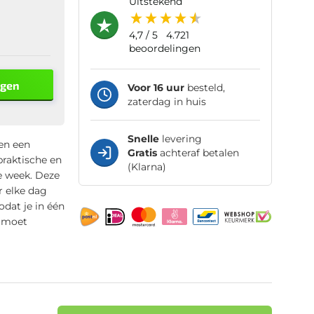
uitstekend
4,7
/ 5
4.721
beoordelingen
agen
Voor 16 uur
besteld,
zaterdag in huis
Snelle
levering
en een
Gratis
achteraf betalen
praktische en
(Klarna)
de week. Deze
r elke dag
odat je in één
n moet