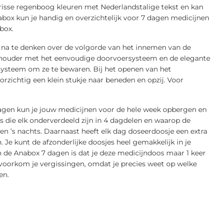
frisse regenboog kleuren met Nederlandstalige tekst en kan
ox kun je handig en overzichtelijk voor 7 dagen medicijnen
box.
 na te denken over de volgorde van het innemen van de
e houder met het eenvoudige doorvoersysteem en de elegante
 systeem om ze te bewaren. Bij het openen van het
rzichtig een klein stukje naar beneden en opzij. Voor
dagen kun je jouw medicijnen voor de hele week opbergen en
 die elk onderverdeeld zijn in 4 dagdelen en waarop de
en ’s nachts. Daarnaast heeft elk dag doseerdoosje een extra
Je kunt de afzonderlijke doosjes heel gemakkelijk in je
 de Anabox 7 dagen is dat je deze medicijndoos maar 1 keer
o voorkom je vergissingen, omdat je precies weet op welke
en.