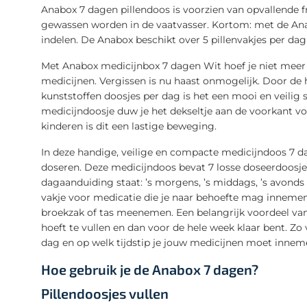
Anabox 7 dagen pillendoos is voorzien van opvallende 
gewassen worden in de vaatvasser. Kortom: met de Anab
indelen. De Anabox beschikt over 5 pillenvakjes per dag
Met Anabox medicijnbox 7 dagen Wit hoef je niet meer
medicijnen. Vergissen is nu haast onmogelijk. Door d
kunststoffen doosjes per dag is het een mooi en veilig
medicijndoosje duw je het dekseltje aan de voorkant voo
kinderen is dit een lastige beweging.
In deze handige, veilige en compacte medicijndoos 7 
doseren. Deze medicijndoos bevat 7 losse doseerdoosjes
dagaanduiding staat: ’s morgens, ’s middags, ’s avonds 
vakje voor medicatie die je naar behoefte mag innemen. 
broekzak of tas meenemen. Een belangrijk voordeel van
hoeft te vullen en dan voor de hele week klaar bent. Z
dag en op welk tijdstip je jouw medicijnen moet innem
Hoe gebruik je de Anabox 7 dagen?
Pillendoosjes vullen