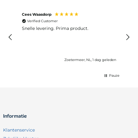
Cees Waasdorp
M. de
Verified Customer
Ver
Snelle levering. Prima product.
De b
elast
lang 
Zoetermeer, NL, 1 dag geleden
Pauze
Informatie
Klantenservice