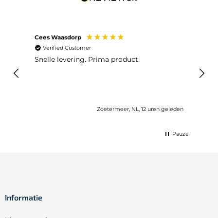
Cees Waasdorp
M. de
Verified Customer
Ver
Snelle levering. Prima product.
De b
elast
lang 
Zoetermeer, NL, 12 uren geleden
Pauze
Informatie