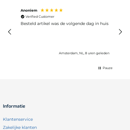
Anoniem
Ma P
Verified Customer
Ver
Besteld artikel was de volgende dag in huis
Prim
Amsterdam, NL, 8 uren geleden
Pauze
Informatie
Klantenservice
Zakelijke klanten