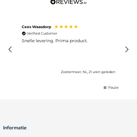
Cees Waasdorp
M. de
Verified Customer
Ver
Snelle levering. Prima product.
De b
elast
lang 
Zoetermeer, NL, 21 uren geleden
Pauze
Informatie