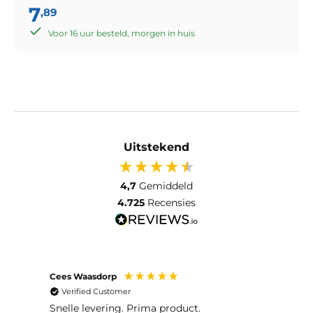
7
,89
Voor 16 uur besteld, morgen in huis
Uitstekend
4,7
Gemiddeld
4.725
Recensies
Cees Waasdorp
M. de
Verified Customer
Ver
Snelle levering. Prima product.
De b