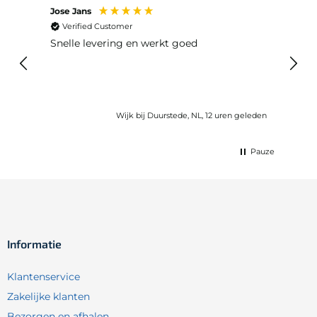
Jose Jans
Anon
Verified Customer
Ver
Snelle levering en werkt goed
Snell
voel
gebru
Wijk bij Duurstede, NL, 12 uren geleden
Pauze
Informatie
Klantenservice
Zakelijke klanten
Bezorgen en afhalen