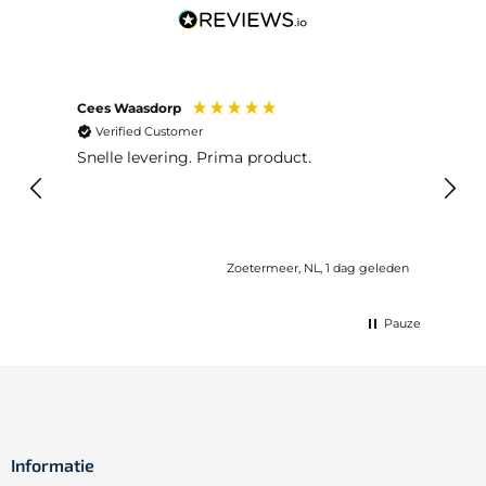
Cees Waasdorp
M. de
Verified Customer
Ver
Snelle levering. Prima product.
De b
elast
lang 
Zoetermeer, NL, 1 dag geleden
Pauze
Informatie