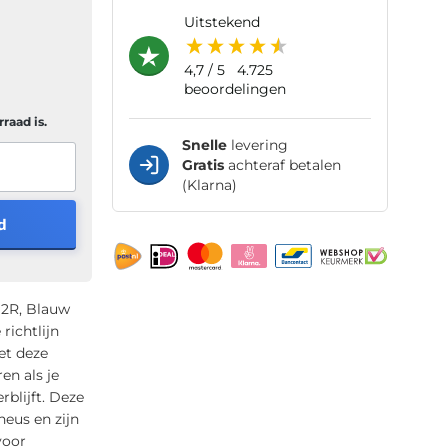
uitstekend
4,7
/ 5
4.725
beoordelingen
raad is.
Snelle
levering
Gratis
achteraf betalen
(Klarna)
d
2R, Blauw
richtlijn
et deze
n als je
blijft. Deze
eus en zijn
voor