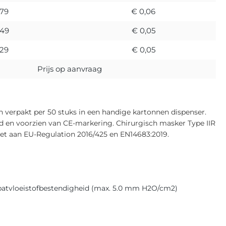
,79
€ 0,06
,49
€ 0,05
,29
€ 0,05
Prijs op aanvraag
 verpakt per 50 stuks in een handige kartonnen dispenser.
d en voorzien van CE-markering. Chirurgisch masker Type IIR
oet aan EU-Regulation 2016/425 en EN14683:2019.
patvloeistofbestendigheid (max. 5.0 mm H2O/cm2)