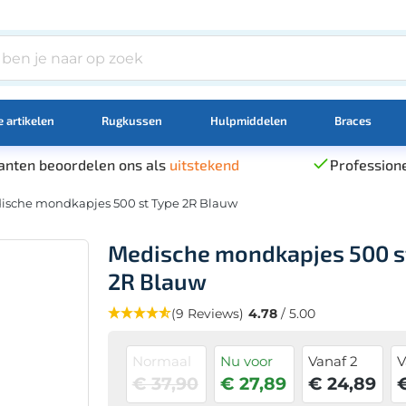
 artikelen
Rugkussen
Hulpmiddelen
Braces
anten beoordelen ons als
uitstekend
Professione
ische mondkapjes 500 st Type 2R Blauw
Medische mondkapjes 500 s
2R Blauw
(9 Reviews)
4.78
/ 5.00
Normaal
Nu voor
Vanaf 2
V
€ 37,90
€ 27,89
€ 24,89