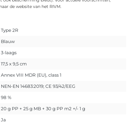
 naar de website van het RIVM.
Type 2R
Blauw
3-laags
17,5 x 9,5 cm
Annex VIII MDR (EU), class 1
NEN-EN 14683:2019; CE 93/42/EEG
98 %
20 g PP + 25 g MB + 30 g PP m2 +/- 1 g
Ja