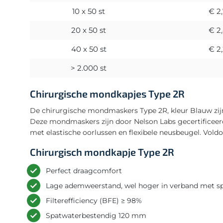
10 x 50 st
€ 2
20 x 50 st
€ 2
40 x 50 st
€ 2
> 2.000 st
Chirurgische mondkapjes Type 2R
De chirurgische mondmaskers Type 2R, kleur Blauw zijn
Deze mondmaskers zijn door Nelson Labs gecertificeer
met elastische oorlussen en flexibele neusbeugel. Vold
Chirurgisch mondkapje Type 2R
Perfect draagcomfort
Lage ademweerstand, wel hoger in verband met s
Filterefficiency (BFE) ≥ 98%
Spatwaterbestendig 120 mm