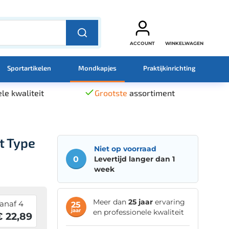
ACCOUNT
WINKELWAGEN
Sportartikelen
Mondkapjes
Praktijkinrichting
le kwaliteit
Grootste
assortiment
t Type
Niet op voorraad
0
Levertijd langer dan 1
week
Meer dan
25 jaar
ervaring
anaf 4
25
jaar
en professionele kwaliteit
€ 22,89