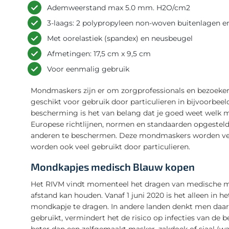
Ademweerstand max 5.0 mm. H2O/cm2
3-laags: 2 polypropyleen non-woven buitenlagen en 
Met oorelastiek (spandex) en neusbeugel
Afmetingen: 17,5 cm x 9,5 cm
Voor eenmalig gebruik
Mondmaskers zijn er om zorgprofessionals en bezoekers
geschikt voor gebruik door particulieren in bijvoorbee
bescherming is het van belang dat je goed weet welk 
Europese richtlijnen, normen en standaarden opgesteld
anderen te beschermen. Deze mondmaskers worden veel
worden ook veel gebruikt door particulieren.
Mondkapjes medisch Blauw kopen
Het RIVM vindt momenteel het dragen van medische mo
afstand kan houden. Vanaf 1 juni 2020 is het alleen in 
mondkapje te dragen. In andere landen denkt men daar 
gebruikt, vermindert het de risico op infecties van 
beter dan een zelfgemaakt masker, zakdoek of sjaal (wa