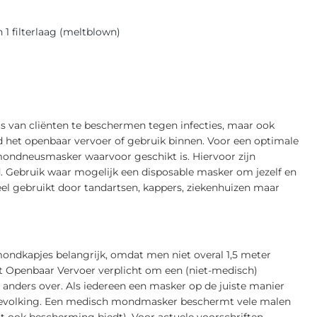
1 filterlaag (meltblown)
 van cliënten te beschermen tegen infecties, maar ook
ld het openbaar vervoer of gebruik binnen. Voor een optimale
mondneusmasker waarvoor geschikt is. Hiervoor zijn
. Gebruik waar mogelijk een disposable masker om jezelf en
 gebruikt door tandartsen, kappers, ziekenhuizen maar
ndkapjes belangrijk, omdat men niet overal 1,5 meter
het Openbaar Vervoer verplicht om een (niet-medisch)
anders over. Als iedereen een masker op de juiste manier
de bevolking. Een medisch mondmasker beschermt vele malen
t ook bescherming biedt). Voor actuele voorschriften,