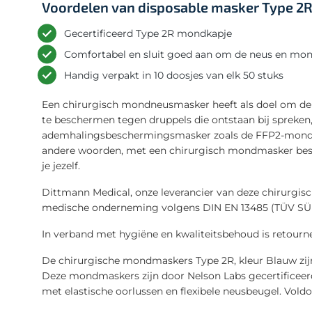
Voordelen van disposable masker Type 2
Gecertificeerd Type 2R mondkapje
Comfortabel en sluit goed aan om de neus en mo
Handig verpakt in 10 doosjes van elk 50 stuks
Een chirurgisch mondneusmasker heeft als doel om de 
te beschermen tegen druppels die ontstaan bij spreken,
ademhalingsbeschermingsmasker zoals de FFP2-mondne
andere woorden, met een chirurgisch mondmasker be
je jezelf.
Dittmann Medical, onze leverancier van deze chirurgisc
medische onderneming volgens DIN EN 13485 (TÜV SÜD)
In verband met hygiëne en kwaliteitsbehoud is retourne
De chirurgische mondmaskers Type 2R, kleur Blauw zijn
Deze mondmaskers zijn door Nelson Labs gecertificeer
met elastische oorlussen en flexibele neusbeugel. Vold