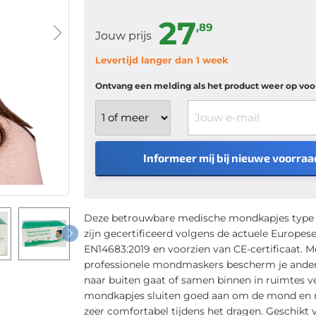
27
,89
Jouw prijs
Levertijd langer dan 1 week
Ontvang een melding als het product weer op voor
Jouw e-mail
Informeer mij bij nieuwe voorraa
Deze betrouwbare medische mondkapjes type 
zijn gecertificeerd volgens de actuele Europese 
EN14683:2019 en voorzien van CE-certificaat. M
professionele mondmaskers bescherm je andere
naar buiten gaat of samen binnen in ruimtes ver
mondkapjes sluiten goed aan om de mond en n
zeer comfortabel tijdens het dragen. Geschikt 