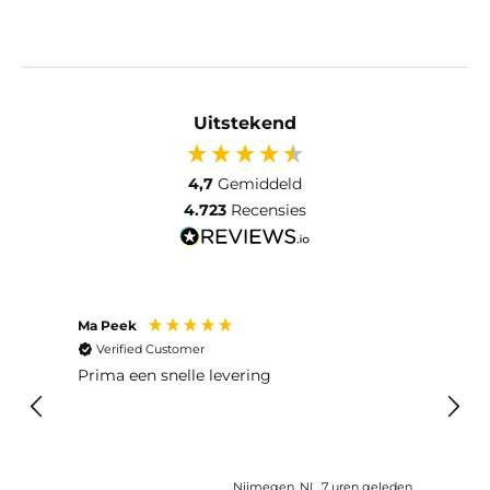
Uitstekend
4,7
Gemiddeld
4.723
Recensies
Ma Peek
Jose 
Verified Customer
Ver
 huis
Prima een snelle levering
Snel
eleden
Nijmegen, NL, 7 uren geleden