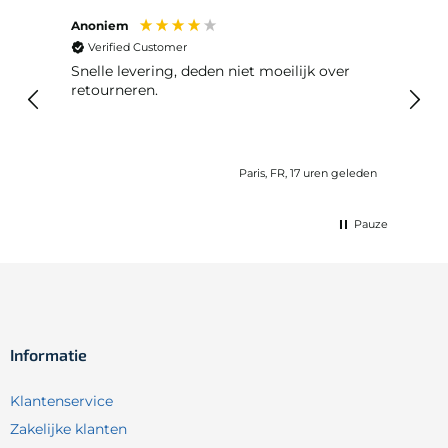
Anoniem
Bob 
Verified Customer
Ver
t en
Snelle levering, deden niet moeilijk over
Er wa
 tijd
retourneren.
meteen 
kome
geleden
Paris, FR, 17 uren geleden
Pauze
Informatie
Klantenservice
Zakelijke klanten