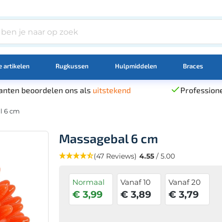
 artikelen
Rugkussen
Hulpmiddelen
Braces
anten beoordelen ons als
uitstekend
Professione
l 6 cm
Massagebal 6 cm
(47 Reviews)
4.55
/ 5.00
Normaal
Vanaf 10
Vanaf 20
€ 3,99
€ 3,89
€ 3,79