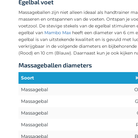
Egelbal voet
Massageballen zijn niet alleen ideaal als handtrainer m
masseren en ontspannen van de voeten. Ontspan je voet
voetzool. De stevige stekels van de egelbal stimuleren
egelbal van
Mambo Max
heeft een diameter van 6 cm en
egelbal is van uitstekende kwaliteit en is gevuld met luc
verkrijgbaar in de volgende diameters en bijbehorende 
(Rood) en 10 cm (Blauw). Daarnaast kun je ook kijken n
Massageballen diameters
Soort
Massagebal
O
Massagebal
G
Massagebal
Massagebal
Massagebal
B