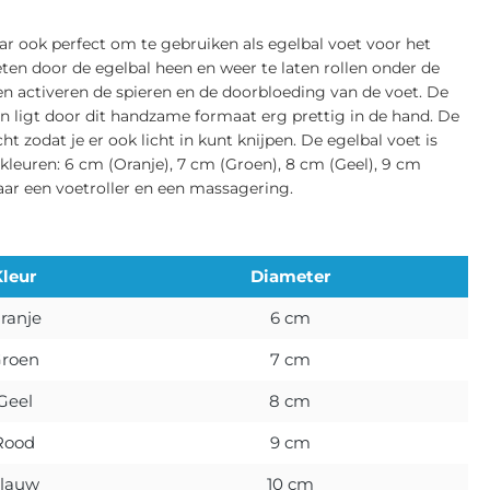
aar ook perfect om te gebruiken als egelbal voet voor het
en door de egelbal heen en weer te laten rollen onder de
 en activeren de spieren en de doorbloeding van de voet. De
 ligt door dit handzame formaat erg prettig in de hand. De
ht zodat je er ook licht in kunt knijpen. De egelbal voet is
kleuren: 6 cm (Oranje), 7 cm (Groen), 8 cm (Geel), 9 cm
aar een voetroller en een massagering.
Kleur
Diameter
ranje
6 cm
roen
7 cm
Geel
8 cm
Rood
9 cm
lauw
10 cm