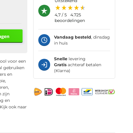
uitstekend
4,7
/ 5
4.725
beoordelingen
agen
Vandaag besteld
, dinsdag
in huis
Snelle
levering
ool voor een
Gratis
achteraf betalen
al gebruiken
(Klarna)
ers en
ie,
eren,
 zijn
ng en
ijk ook naar