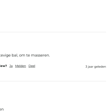
tevige bal, om te masseren.
view?
Ja
Melden
Deel
3 jaar geleden
en