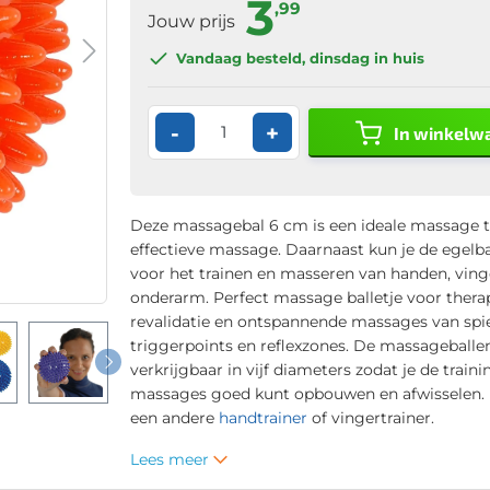
3
,99
Jouw prijs
Vandaag besteld
, dinsdag in huis
-
+
In winkelw
Deze massagebal 6 cm is een ideale massage t
effectieve massage. Daarnaast kun je de egelb
voor het trainen en masseren van handen, ving
onderarm. Perfect massage balletje voor therap
revalidatie en ontspannende massages van spi
triggerpoints en reflexzones. De massageballen
verkrijgbaar in vijf diameters zodat je de traini
massages goed kunt opbouwen en afwisselen. K
een andere
handtrainer
of vingertrainer.
Lees meer