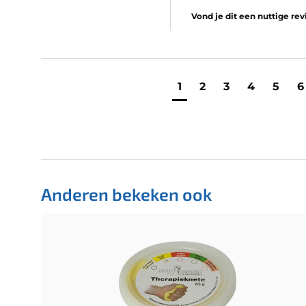
Vond je dit een nuttige re
1
2
3
4
5
6
Anderen bekeken ook