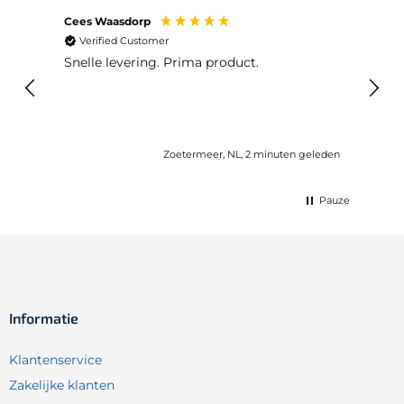
Cees Waasdorp
M. de
Verified Customer
Ver
Snelle levering. Prima product.
De b
elast
lang 
Zoetermeer, NL, 2 minuten geleden
Pauze
Informatie
Klantenservice
Zakelijke klanten