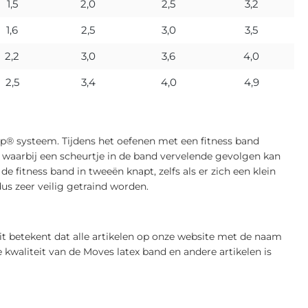
1,5
2,0
2,5
3,2
1,6
2,5
3,0
3,5
2,2
3,0
3,6
4,0
2,5
3,4
4,0
4,9
p® systeem. Tijdens het oefenen met een fitness band
 waarbij een scheurtje in de band vervelende gevolgen kan
fitness band in tweeën knapt, zelfs als er zich een klein
us zeer veilig getraind worden.
 betekent dat alle artikelen op onze website met de naam
kwaliteit van de Moves latex band en andere artikelen is