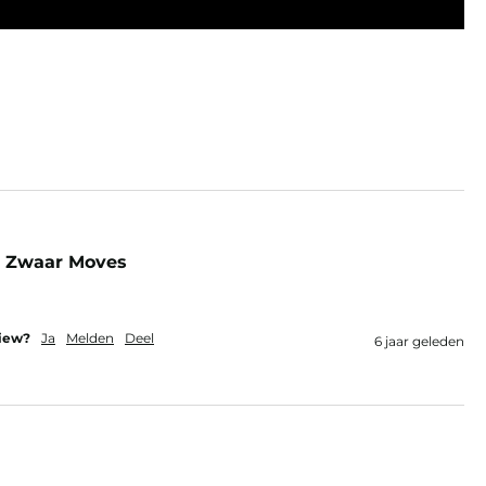
m Zwaar Moves
view?
Ja
Melden
Deel
6 jaar geleden