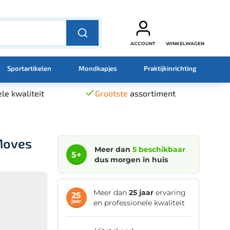
ACCOUNT
WINKELWAGEN
Sportartikelen
Mondkapjes
Praktijkinrichting
le kwaliteit
Grootste
assortiment
Moves
Meer dan
5 beschikbaar
5+
dus morgen in huis
Meer dan
25 jaar
ervaring
25
jaar
en professionele kwaliteit