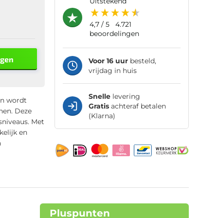
uitstekend
4,7
/ 5
4.721
beoordelingen
agen
Voor 16 uur
besteld,
vrijdag in huis
Snelle
levering
en wordt
Gratis
achteraf betalen
inen. Deze
(Klarna)
sniveaus. Met
elijk en
n
Pluspunten